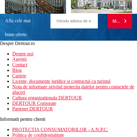
Afla cele mai
MA ABONE
bune oferte.
Despre Dertour.ro
Inscrie-te la
Despre noi
Agentii
newsletter!
Contact
Blog
Cariere
Licente, documente juridice si contractul cu turistul
Nota de informare privind protectia datelor pentru contactele de
afaceri
Cultura organizationala DERTOUR
DERTOUR Corporate
Partener DERTOUR
Informatii pentru clienti
PROTECTIA CONSUMATORILOR - A.N.P.C.
Politica de confidentialitate