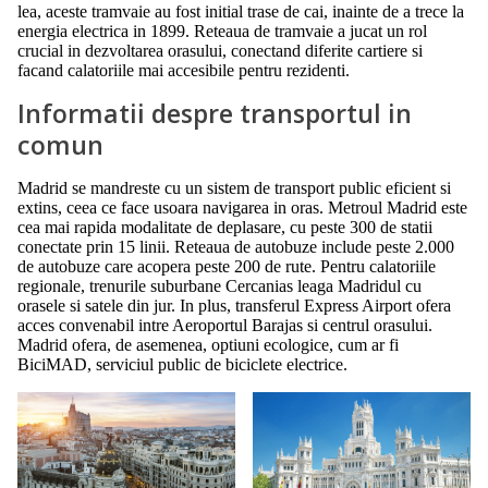
lea, aceste tramvaie au fost initial trase de cai, inainte de a trece la
energia electrica in 1899. Reteaua de tramvaie a jucat un rol
crucial in dezvoltarea orasului, conectand diferite cartiere si
facand calatoriile mai accesibile pentru rezidenti.
Informatii despre transportul in
comun
Madrid se mandreste cu un sistem de transport public eficient si
extins, ceea ce face usoara navigarea in oras. Metroul Madrid este
cea mai rapida modalitate de deplasare, cu peste 300 de statii
conectate prin 15 linii. Reteaua de autobuze include peste 2.000
de autobuze care acopera peste 200 de rute. Pentru calatoriile
regionale, trenurile suburbane Cercanias leaga Madridul cu
orasele si satele din jur. In plus, transferul Express Airport ofera
acces convenabil intre Aeroportul Barajas si centrul orasului.
Madrid ofera, de asemenea, optiuni ecologice, cum ar fi
BiciMAD, serviciul public de biciclete electrice.