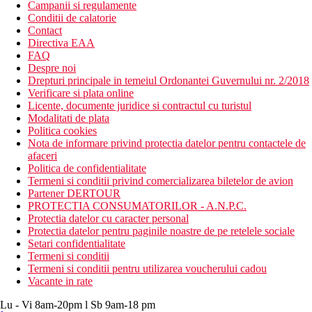
Campanii si regulamente
Conditii de calatorie
Contact
Directiva EAA
FAQ
Despre noi
Drepturi principale in temeiul Ordonantei Guvernului nr. 2/2018
Verificare si plata online
Licente, documente juridice si contractul cu turistul
Modalitati de plata
Politica cookies
Nota de informare privind protectia datelor pentru contactele de
afaceri
Politica de confidentialitate
Termeni si conditii privind comercializarea biletelor de avion
Partener DERTOUR
PROTECTIA CONSUMATORILOR - A.N.P.C.
Protectia datelor cu caracter personal
Protectia datelor pentru paginile noastre de pe retelele sociale
Setari confidentialitate
Termeni si conditii
Termeni si conditii pentru utilizarea voucherului cadou
Vacante in rate
Lu - Vi 8am-20pm l Sb 9am-18 pm