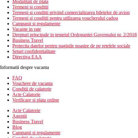
Modalitati de plata
Termeni si conditii
Termeni si conditii privind comercializarea biletelor de avion
Termeni si conditii pentru utilizarea voucherului cadou
Campanii si regulamente
Vacante in rate
Drepturi principale in temeiul Ordonantei Guvernului nr. 2/2018
Business Travel
Protectia datelor pentru paginile noastre de pe retelele sociale
Setari confidentialitate
Directiva EAA
Informatii despre vacanta
FAQ
Vouchere de vacanta
Conditii de calatorie
Acte Calatorie
Verificare si plata online
Acte Calatorie
Agentii
Business Travel
Blog
Campanii si regulamente