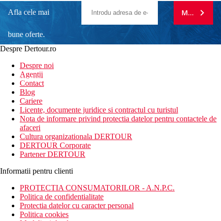
Afla cele mai
MA ABONE
bune oferte.
Despre Dertour.ro
Inscrie-te la
Despre noi
Agentii
newsletter!
Contact
Blog
Cariere
Licente, documente juridice si contractul cu turistul
Nota de informare privind protectia datelor pentru contactele de
afaceri
Cultura organizationala DERTOUR
DERTOUR Corporate
Partener DERTOUR
Informatii pentru clienti
PROTECTIA CONSUMATORILOR - A.N.P.C.
Politica de confidentialitate
Protectia datelor cu caracter personal
Politica cookies