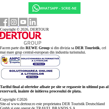
WHATSAPP - SCRIE-NE
Copyright © 2026, DERTOUR
Facem parte din
REWE Group
si din divizia sa
DER Touristik
, cel
mai mare grup central-european din industria turismului.
Tariful final al ofertelor afisate pe site se regaseste in ultimul pas al
rezervarii, inainte de initierea procesului de plata.
Copyright ©
2026
Site-ul www.dertour.ro este proprietatea DER Touristik Deutschland
Gmbh si este operat de TRAVEL BRANDS S.A.