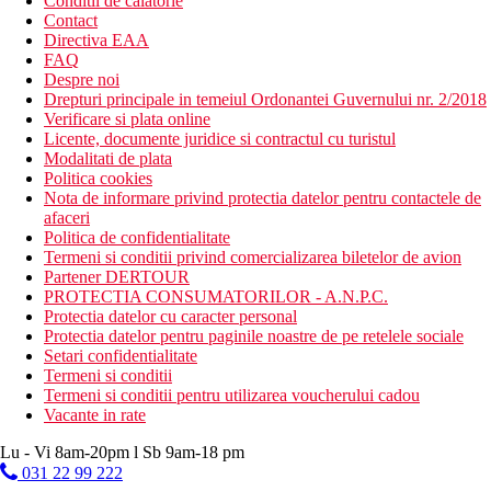
Conditii de calatorie
Contact
Directiva EAA
FAQ
Despre noi
Drepturi principale in temeiul Ordonantei Guvernului nr. 2/2018
Verificare si plata online
Licente, documente juridice si contractul cu turistul
Modalitati de plata
Politica cookies
Nota de informare privind protectia datelor pentru contactele de
afaceri
Politica de confidentialitate
Termeni si conditii privind comercializarea biletelor de avion
Partener DERTOUR
PROTECTIA CONSUMATORILOR - A.N.P.C.
Protectia datelor cu caracter personal
Protectia datelor pentru paginile noastre de pe retelele sociale
Setari confidentialitate
Termeni si conditii
Termeni si conditii pentru utilizarea voucherului cadou
Vacante in rate
Lu - Vi 8am-20pm l Sb 9am-18 pm
031 22 99 222