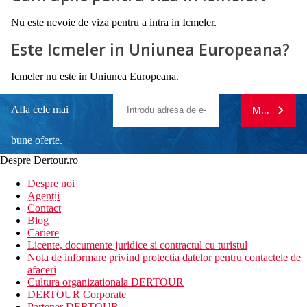
Nu este nevoie de viza pentru a intra in Icmeler.
Este Icmeler in Uniunea Europeana?
Icmeler nu este in Uniunea Europeana.
Afla cele mai
MA ABONE
bune oferte.
Despre Dertour.ro
Inscrie-te la
Despre noi
Agentii
newsletter!
Contact
Blog
Cariere
Licente, documente juridice si contractul cu turistul
Nota de informare privind protectia datelor pentru contactele de
afaceri
Cultura organizationala DERTOUR
DERTOUR Corporate
Partener DERTOUR