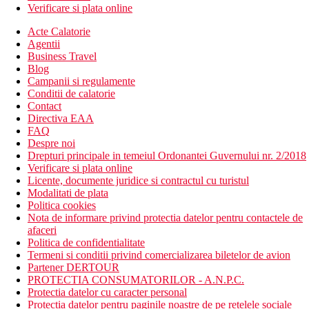
Verificare si plata online
Acte Calatorie
Agentii
Business Travel
Blog
Campanii si regulamente
Conditii de calatorie
Contact
Directiva EAA
FAQ
Despre noi
Drepturi principale in temeiul Ordonantei Guvernului nr. 2/2018
Verificare si plata online
Licente, documente juridice si contractul cu turistul
Modalitati de plata
Politica cookies
Nota de informare privind protectia datelor pentru contactele de
afaceri
Politica de confidentialitate
Termeni si conditii privind comercializarea biletelor de avion
Partener DERTOUR
PROTECTIA CONSUMATORILOR - A.N.P.C.
Protectia datelor cu caracter personal
Protectia datelor pentru paginile noastre de pe retelele sociale