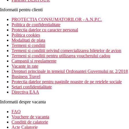
Informatii pentru clienti
PROTECTIA CONSUMATORILOR - A.N.P.C.
Politica de confidentialitate
Protectia datelor cu caracter personal
Politica cookies
Modalitati de plata
Termeni si conditii
Termeni si conditii privind comercializarea biletelor de avion
Termeni si conditii pentru utilizarea voucherului cadou
Campanii si regulamente
Vacante in rate
Drepturi principale in temeiul Ordonantei Guvernului nr. 2/2018
Business Travel
Protectia datelor pentru paginile noastre de pe retelele sociale
Setari confidentialitate
Directiva EAA
Informatii despre vacanta
FAQ
Vouchere de vacanta
Conditii de calatorie
Acte Calatorie