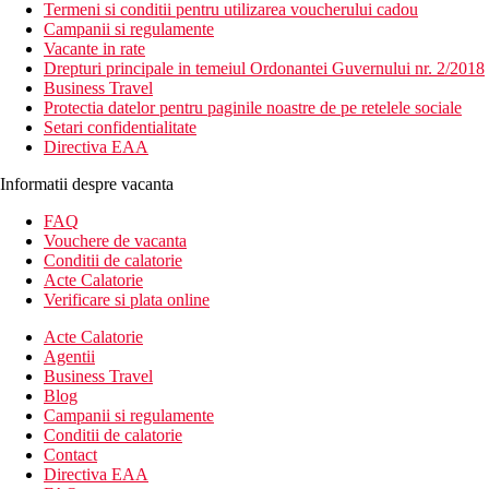
Termeni si conditii pentru utilizarea voucherului cadou
Campanii si regulamente
Vacante in rate
Drepturi principale in temeiul Ordonantei Guvernului nr. 2/2018
Business Travel
Protectia datelor pentru paginile noastre de pe retelele sociale
Setari confidentialitate
Directiva EAA
Informatii despre vacanta
FAQ
Vouchere de vacanta
Conditii de calatorie
Acte Calatorie
Verificare si plata online
Acte Calatorie
Agentii
Business Travel
Blog
Campanii si regulamente
Conditii de calatorie
Contact
Directiva EAA