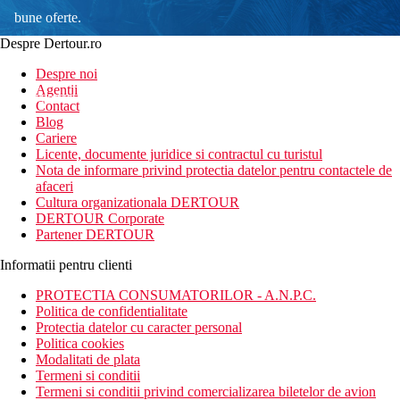
bune oferte.
Despre Dertour.ro
Inscrie-te la
Despre noi
Agentii
newsletter!
Contact
Blog
Cariere
Licente, documente juridice si contractul cu turistul
Nota de informare privind protectia datelor pentru contactele de
afaceri
Cultura organizationala DERTOUR
DERTOUR Corporate
Partener DERTOUR
Informatii pentru clienti
PROTECTIA CONSUMATORILOR - A.N.P.C.
Politica de confidentialitate
Protectia datelor cu caracter personal
Politica cookies
Modalitati de plata
Termeni si conditii
Termeni si conditii privind comercializarea biletelor de avion