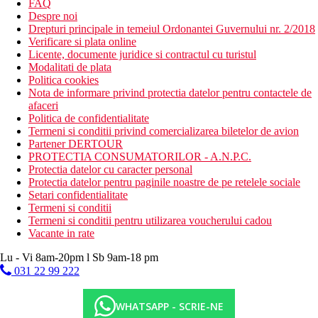
FAQ
Despre noi
Drepturi principale in temeiul Ordonantei Guvernului nr. 2/2018
Verificare si plata online
Licente, documente juridice si contractul cu turistul
Modalitati de plata
Politica cookies
Nota de informare privind protectia datelor pentru contactele de
afaceri
Politica de confidentialitate
Termeni si conditii privind comercializarea biletelor de avion
Partener DERTOUR
PROTECTIA CONSUMATORILOR - A.N.P.C.
Protectia datelor cu caracter personal
Protectia datelor pentru paginile noastre de pe retelele sociale
Setari confidentialitate
Termeni si conditii
Termeni si conditii pentru utilizarea voucherului cadou
Vacante in rate
Lu - Vi 8am-20pm l Sb 9am-18 pm
031 22 99 222
WHATSAPP - SCRIE-NE