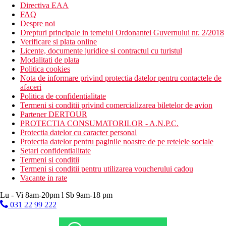
Directiva EAA
FAQ
Despre noi
Drepturi principale in temeiul Ordonantei Guvernului nr. 2/2018
Verificare si plata online
Licente, documente juridice si contractul cu turistul
Modalitati de plata
Politica cookies
Nota de informare privind protectia datelor pentru contactele de
afaceri
Politica de confidentialitate
Termeni si conditii privind comercializarea biletelor de avion
Partener DERTOUR
PROTECTIA CONSUMATORILOR - A.N.P.C.
Protectia datelor cu caracter personal
Protectia datelor pentru paginile noastre de pe retelele sociale
Setari confidentialitate
Termeni si conditii
Termeni si conditii pentru utilizarea voucherului cadou
Vacante in rate
Lu - Vi 8am-20pm l Sb 9am-18 pm
031 22 99 222