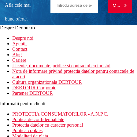
Afla cele mai
MA ABONE
bune oferte.
Despre Dertour.ro
Inscrie-te la
Despre noi
Agentii
newsletter!
Contact
Blog
Cariere
Licente, documente juridice si contractul cu turistul
Nota de informare privind protectia datelor pentru contactele de
afaceri
Cultura organizationala DERTOUR
DERTOUR Corporate
Partener DERTOUR
Informatii pentru clienti
PROTECTIA CONSUMATORILOR - A.N.P.C.
Politica de confidentialitate
Protectia datelor cu caracter personal
Politica cookies
Modalitati de plata