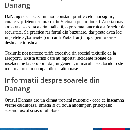
Danang
DaNang se claseaza in mod constant printre cele mai sigure,
curate si prietenoase orase din Vietnam pentru turisti. Acesta oras
are o rata scazuta a criminalitatii, o prezenta puternica a fortelor de
securitate. Se practica rar furtul din buzunare, dar poate avea loc
in pietele aglomerate (cum ar fi Piata Han) - tipic pentru orice
destinatie turistica.
Taxiurile pot percepe tarife excesive (in special taxiurile de la
aeroport). Exista turisti care au raportat incidente izolate de
inselaciune la aeroport, dar, in general, numarul inselatoriilor este
mult mai mic in comparatie cu alte orase.
Informatii despre soarele din
Danang
Orasul Danang are un climat tropical musonic - ceea ce inseamna
vreme calduroasa, umeda si cu doua anotimpuri principale:
sezonul uscat si sezonul ploios.