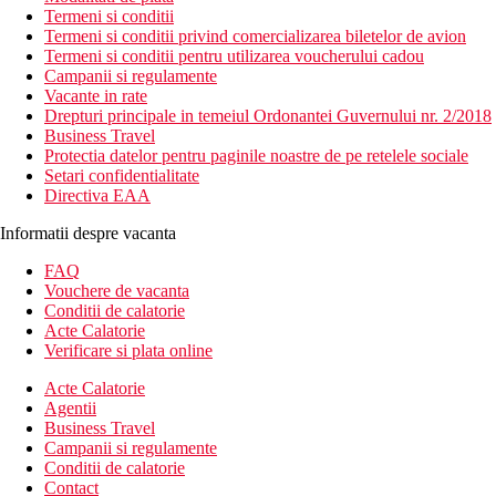
Termeni si conditii
Termeni si conditii privind comercializarea biletelor de avion
Termeni si conditii pentru utilizarea voucherului cadou
Campanii si regulamente
Vacante in rate
Drepturi principale in temeiul Ordonantei Guvernului nr. 2/2018
Business Travel
Protectia datelor pentru paginile noastre de pe retelele sociale
Setari confidentialitate
Directiva EAA
Informatii despre vacanta
FAQ
Vouchere de vacanta
Conditii de calatorie
Acte Calatorie
Verificare si plata online
Acte Calatorie
Agentii
Business Travel
Campanii si regulamente
Conditii de calatorie
Contact