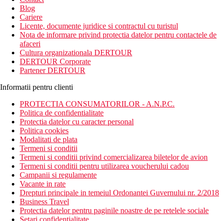
Blog
Cariere
Licente, documente juridice si contractul cu turistul
Nota de informare privind protectia datelor pentru contactele de
afaceri
Cultura organizationala DERTOUR
DERTOUR Corporate
Partener DERTOUR
Informatii pentru clienti
PROTECTIA CONSUMATORILOR - A.N.P.C.
Politica de confidentialitate
Protectia datelor cu caracter personal
Politica cookies
Modalitati de plata
Termeni si conditii
Termeni si conditii privind comercializarea biletelor de avion
Termeni si conditii pentru utilizarea voucherului cadou
Campanii si regulamente
Vacante in rate
Drepturi principale in temeiul Ordonantei Guvernului nr. 2/2018
Business Travel
Protectia datelor pentru paginile noastre de pe retelele sociale
Setari confidentialitate