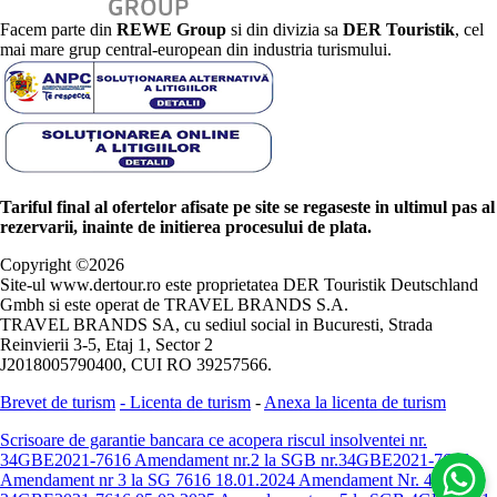
Facem parte din
REWE Group
si din divizia sa
DER Touristik
, cel
mai mare grup central-european din industria turismului.
Tariful final al ofertelor afisate pe site se regaseste in ultimul pas al
rezervarii, inainte de initierea procesului de plata.
Copyright ©
2026
Site-ul www.dertour.ro este proprietatea DER Touristik Deutschland
Gmbh si este operat de TRAVEL BRANDS S.A.
TRAVEL BRANDS SA, cu sediul social in Bucuresti, Strada
Reinvierii 3-5, Etaj 1, Sector 2
J2018005790400, CUI RO 39257566.
Brevet de turism
-
Licenta de turism
-
Anexa la licenta de turism
Scrisoare de garantie bancara ce acopera riscul insolventei nr.
34GBE2021-7616
Amendament nr.2 la SGB nr.34GBE2021-7616
Amendament nr 3 la SG 7616 18.01.2024
Amendament Nr. 4 -