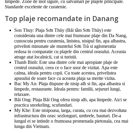
limpede. Zone de inot sigure, cu salvamari pe plajele principale.
Standarde excelente de curatenie.
Top plaje recomandate in Danang
Son Thuy: Plaja Sơn Thủy (Bãi tắm Sơn Thủy) este
considerata una dintre cele mai frumoase plaje din Da Nang,
cunoscuta pentru curatenia, linistea, nisipul fin, apa albastra,
privelisti minunate ale muntelui Sơn Trà si aglomeratia
redusa in comparatie cu plajele din centrul orasului. Aceasta
atrage atat localnicii, cat si turistii.
Thanh Binh: Este una dintre cele mai apropiate plaje de
centrul orasului, ceea ce o face usor de vizitat. Apa este
calma, ideala pentru copii. Cu toate acestea, privelistea
apusului de soare face ca aceasta plaja sa merite vizita.
Bac My An: Plaja dispune de nisip alb si fin, apa albastra si
limpede, restaurante. Ideala pentru: familii, sejururi lungi,
relaxare.
Bãi Ong: Plaja Bãi Ong ofera nisip alb, apa limpede. Aici se
practica snorkeling, scufundari.
My Khe: Este nisipoasa, larga, curata, cu cea mai dezvoltata
infrastructura din oras: sezlonguri, umbrele, bauturi. De-a
lungul ei se intinde o frumoasa promenada pietonala, cea mai
lunga din Vietnam.