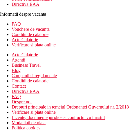
Directiva EAA
Informatii despre vacanta
FAQ
Vouchere de vacanta
Conditii de calatorie
Acte Calatorie
Verificare si plata online
Acte Calatorie
Agentii
Business Travel
Blog
Campanii si regulamente
Conditii de calatorie
Contact
Directiva EAA
FAQ
Despre noi
Drepturi principale in temeiul Ordonantei Guvernului nr. 2/2018
Verificare si plata online
Licente, documente juridice si contractul cu turistul
Modalitati de plata
Politica cookies