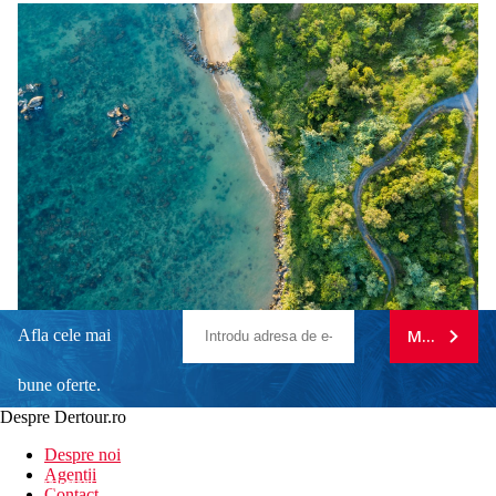
Afla cele mai
MA ABONE
bune oferte.
Despre Dertour.ro
Inscrie-te la
Despre noi
Agentii
newsletter!
Contact