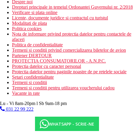
Despre noi
Drepturi principale in temeiul Ordonantei Guvernului nr. 2/2018
Verificare si plata online
Licente, documente juridice si contractul cu turistul
Modalitati de plata
Politica cookies
Nota de informare privind protectia datelor pentru contactele de
afaceri
Politica de confidentialitate
Termeni si conditii privind comercializarea biletelor de avion
Partener DERTOUR
PROTECTIA CONSUMATORILOR - A.N.P.C.
Protectia datelor cu caracter personal
Protectia datelor pentru paginile noastre de pe retelele sociale
Setari confidentialitate
Termeni si conditii
Termeni si conditii pentru utilizarea voucherului cadou
Vacante in rate
Lu - Vi 8am-20pm l Sb 9am-18 pm
031 22 99 222
WHATSAPP - SCRIE-NE