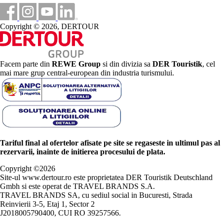
Copyright © 2026, DERTOUR
Facem parte din
REWE Group
si din divizia sa
DER Touristik
, cel
mai mare grup central-european din industria turismului.
Tariful final al ofertelor afisate pe site se regaseste in ultimul pas al
rezervarii, inainte de initierea procesului de plata.
Copyright ©
2026
Site-ul www.dertour.ro este proprietatea DER Touristik Deutschland
Gmbh si este operat de TRAVEL BRANDS S.A.
TRAVEL BRANDS SA, cu sediul social in Bucuresti, Strada
Reinvierii 3-5, Etaj 1, Sector 2
J2018005790400, CUI RO 39257566.