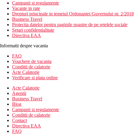
Campanii si regulamente
Vacante in rate
Drepturi principale in temeiul Ordonantei Guvernului nr. 2/2018
Business Travel
Protectia datelor pentru paginile noastre de pe retelele sociale
Setari confidentialitate
Directiva EAA
Informatii despre vacanta
FAQ
Vouchere de vacanta
Conditii de calatorie
Acte Calatorie
Verificare si plata online
Acte Calatorie
Agentii
Business Travel
Blog
Campanii si regulamente
Conditii de calatorie
Contact
Directiva EAA
FAQ