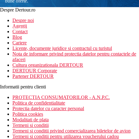
bune oferte.
Despre Dertour.ro
Inscrie-te la
Despre noi
Agentii
newsletter!
Contact
Blog
Cariere
Licente, documente juridice si contractul cu turistul
Nota de informare privind protectia datelor pentru contactele de
afaceri
Cultura organizationala DERTOUR
DERTOUR Corporate
Partener DERTOUR
Informatii pentru clienti
PROTECTIA CONSUMATORILOR - A.N.P.C.
Politica de confidentialitate
Protectia datelor cu caracter personal
Politica cookies
Modalitati de plata
Termeni si conditii
Termeni si conditii privind comercializarea biletelor de avion
Termeni si conditii pentru utilizarea voucherului cadou