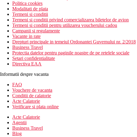
Politica cookies
Modalitati de plata
Termeni si conditii
Termeni si conditii privind comercializarea biletelor de avion
Termeni si conditii pentru utilizarea voucherului cadou
Campanii si regulamente
Vacante in rate
Drepturi principale in temeiul Ordonantei Guvernului nr. 2/2018
Business Travel
Protectia datelor pentru paginile noastre de pe retelele sociale
Setari confidentialitate
Directiva EAA
Informatii despre vacanta
FAQ
Vouchere de vacanta
Conditii de calatorie
Acte Calatorie
Verificare si plata online
Acte Calatorie
Agentii
Business Travel
Blog