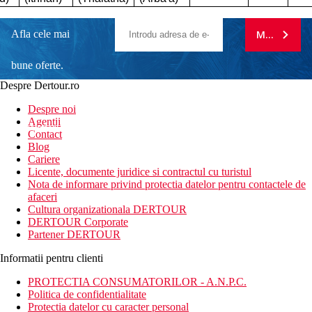
Afla cele mai
MA ABONE
bune oferte.
Despre Dertour.ro
Inscrie-te la
Despre noi
Agentii
newsletter!
Contact
Blog
Cariere
Licente, documente juridice si contractul cu turistul
Nota de informare privind protectia datelor pentru contactele de
afaceri
Cultura organizationala DERTOUR
DERTOUR Corporate
Partener DERTOUR
Informatii pentru clienti
PROTECTIA CONSUMATORILOR - A.N.P.C.
Politica de confidentialitate
Protectia datelor cu caracter personal