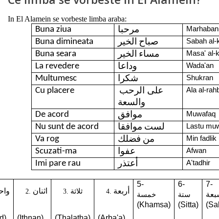
In El Alamein se vorbeste limba araba:
Buna ziua
Marhaban
مرحبا
Buna dimineata
Sabah al-
صباح الخير
Buna seara
Masa' al-
مساء الخير
La revedere
Wada'an
وداعا
Multumesc
Shukran
شكرا
على الرحب
Cu placere
Ala al-rah
والسعة
De acord
Muwafaq
موافق
Nu sunt de acord
Lastu muw
لست موافقا
Va rog
Min fadlik
من فضلك
Scuzati-ma
Afwan
عفوا
Imi pare rau
A'tadhir
أعتذر
5-
6-
7-
أربعة
اثنان
واح
ثلاثة
بعة
ستة
خمسة
(Khamsa)
(Sitta)
(Sa
d)
(Ithnan)
(Thalatha)
(Arba'a)