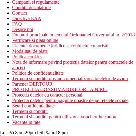
Campanii si regulamente
Conditii de calatorie
Contact
Directiva EAA
FAQ
Despre noi
Drepturi principale in temeiul Ordonantei Guvernului nr. 2/2018
Verificare si plata online
Licente, documente juridice si contractul cu turistul
Modalitati de plata
Politica cookies
Nota de informare privind protectia datelor pentru contactele de
afaceri
Politica de confidentialitate
Termeni si conditii privind comercializarea biletelor de avion
Partener DERTOUR
PROTECTIA CONSUMATORILOR - A.N.P.C.
Protectia datelor cu caracter personal
Protectia datelor pentru paginile noastre de pe retelele sociale
Setari confidentialitate
Termeni si conditii
Termeni si conditii pentru utilizarea voucherului cadou
Vacante in rate
Lu - Vi 8am-20pm l Sb 9am-18 pm