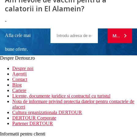
calatorii in El Alamein?
-
Afla cele mai
MA ABONE
bune oferte.
Despre Dertour.ro
Inscrie-te la
Despre noi
Agentii
newsletter!
Contact
Blog
Cariere
Licente, documente juridice si contractul cu turistul
Nota de informare privind protectia datelor pentru contactele de
afaceri
Cultura organizationala DERTOUR
DERTOUR Corporate
Partener DERTOUR
Informatii pentru clienti