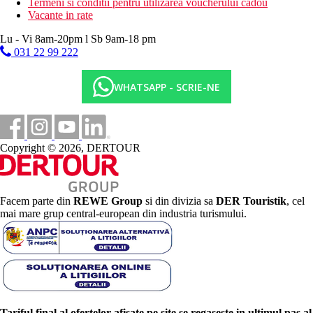
Termeni si conditii pentru utilizarea voucherului cadou
Vacante in rate
Lu - Vi 8am-20pm l Sb 9am-18 pm
031 22 99 222
WHATSAPP - SCRIE-NE
Copyright © 2026, DERTOUR
Facem parte din
REWE Group
si din divizia sa
DER Touristik
, cel
mai mare grup central-european din industria turismului.
Tariful final al ofertelor afisate pe site se regaseste in ultimul pas al