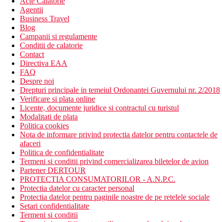
Acte Calatorie
Agentii
Business Travel
Blog
Campanii si regulamente
Conditii de calatorie
Contact
Directiva EAA
FAQ
Despre noi
Drepturi principale in temeiul Ordonantei Guvernului nr. 2/2018
Verificare si plata online
Licente, documente juridice si contractul cu turistul
Modalitati de plata
Politica cookies
Nota de informare privind protectia datelor pentru contactele de
afaceri
Politica de confidentialitate
Termeni si conditii privind comercializarea biletelor de avion
Partener DERTOUR
PROTECTIA CONSUMATORILOR - A.N.P.C.
Protectia datelor cu caracter personal
Protectia datelor pentru paginile noastre de pe retelele sociale
Setari confidentialitate
Termeni si conditii