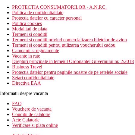
PROTECTIA CONSUMATORILOR - A.N.P.C.
Politica de confidentialitate
Protectia datelor cu caracter personal
Politica cookies
Modalitati de plata
Termeni si conditii
Termeni si conditii privind comercializarea biletelor de avion
Termeni si conditii pentru utilizarea voucherului cadou
Campanii si regulamente
Vacante in rate
Drepturi principale in temeiul Ordonantei Guvernului nr. 2/2018
Business Travel
Protectia datelor pentru paginile noastre de pe retelele sociale
Setari confidentialitate
Directiva EAA
Informatii despre vacanta
FAQ
Vouchere de vacanta
Conditii de calatorie
Acte Calatorie
Verificare si plata online