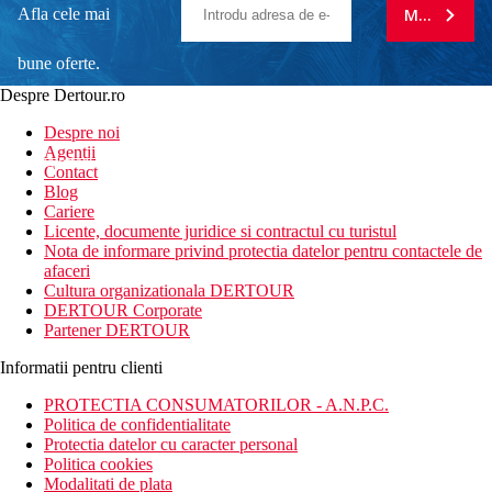
Afla cele mai
MA ABONE
bune oferte.
Despre Dertour.ro
Inscrie-te la
Despre noi
Agentii
newsletter!
Contact
Blog
Cariere
Licente, documente juridice si contractul cu turistul
Nota de informare privind protectia datelor pentru contactele de
afaceri
Cultura organizationala DERTOUR
DERTOUR Corporate
Partener DERTOUR
Informatii pentru clienti
PROTECTIA CONSUMATORILOR - A.N.P.C.
Politica de confidentialitate
Protectia datelor cu caracter personal
Politica cookies
Modalitati de plata