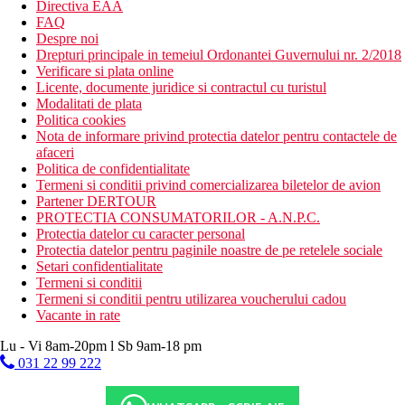
Directiva EAA
FAQ
Despre noi
Drepturi principale in temeiul Ordonantei Guvernului nr. 2/2018
Verificare si plata online
Licente, documente juridice si contractul cu turistul
Modalitati de plata
Politica cookies
Nota de informare privind protectia datelor pentru contactele de
afaceri
Politica de confidentialitate
Termeni si conditii privind comercializarea biletelor de avion
Partener DERTOUR
PROTECTIA CONSUMATORILOR - A.N.P.C.
Protectia datelor cu caracter personal
Protectia datelor pentru paginile noastre de pe retelele sociale
Setari confidentialitate
Termeni si conditii
Termeni si conditii pentru utilizarea voucherului cadou
Vacante in rate
Lu - Vi 8am-20pm l Sb 9am-18 pm
031 22 99 222