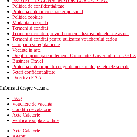
PROTECTIA CONSUMATORILOR - A.N.P.C.
Politica de confidentialitate
Protectia datelor cu caracter personal
Politica cookies
Modalitati de plata
Termeni si conditii
Termeni si conditii privind comercializarea biletelor de avion
Termeni si conditii pentru utilizarea voucherului cadou
Campanii si regulamente
Vacante in rate
Drepturi principale in temeiul Ordonantei Guvernului nr. 2/2018
Business Travel
Protectia datelor pentru paginile noastre de pe retelele sociale
Setari confidentialitate
Directiva EAA
Informatii despre vacanta
FAQ
Vouchere de vacanta
Conditii de calatorie
Acte Calatorie
Verificare si plata online
Acte Calatorie
Agentii