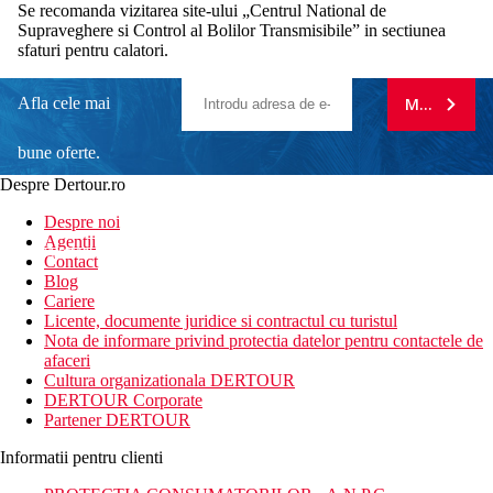
Se recomanda vizitarea site-ului „Centrul National de
Supraveghere si Control al Bolilor Transmisibile” in sectiunea
sfaturi pentru calatori.
Afla cele mai
MA ABONE
bune oferte.
Despre Dertour.ro
Inscrie-te la
Despre noi
Agentii
newsletter!
Contact
Blog
Cariere
Licente, documente juridice si contractul cu turistul
Nota de informare privind protectia datelor pentru contactele de
afaceri
Cultura organizationala DERTOUR
DERTOUR Corporate
Partener DERTOUR
Informatii pentru clienti