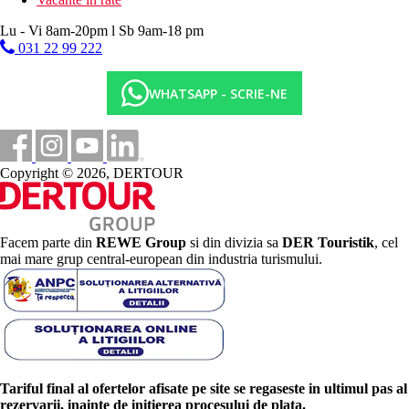
Lu - Vi 8am-20pm l Sb 9am-18 pm
031 22 99 222
WHATSAPP - SCRIE-NE
Copyright © 2026, DERTOUR
Facem parte din
REWE Group
si din divizia sa
DER Touristik
, cel
mai mare grup central-european din industria turismului.
Tariful final al ofertelor afisate pe site se regaseste in ultimul pas al
rezervarii, inainte de initierea procesului de plata.