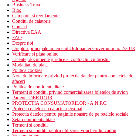
Business Travel
Blog
Campanii si regulamente
Conditii de calatorie
Contact
Directiva EAA
FAQ
Despre noi
Drepturi principale in temeiul Ordonantei Guvernului nr. 2/2018
Verificare si plata online
Licente, documente juridice si contractul cu turistul
Modalitati de plata
Politica cookies
Nota de informare privind protectia datelor pentru contactele de
afaceri
Politica de confidentialitate
Termeni si conditii privind comercializarea biletelor de avion
Partener DERTOUR
PROTECTIA CONSUMATORILOR - A.N.P.C.
Protectia datelor cu caracter personal
Protectia datelor pentru paginile noastre de pe retelele sociale
Setari confidentialitate
Termeni si conditii
Termeni si conditii pentru utilizarea voucherului cadou
Vacante in rate