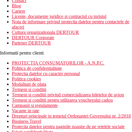
Contact
Blog
Cariere
Licente, documente juridice si contractul cu turistul
Nota de informare privind protectia datelor pentru contactele de
afaceri
Cultura organizationala DERTOUR
DERTOUR Corporate
Partener DERTOUR
Informatii pentru clienti
PROTECTIA CONSUMATORILOR - A.N.P.C.
Politica de confidentialitate
Protectia datelor cu caracter personal
Politica cookies
Modalitati de plata
Termeni si conditii
Termeni si conditii privind comercializarea biletelor de avion
Termeni si conditii pentru utilizarea voucherului cadou
Campanii si regulamente
Vacante in rate
Drepturi principale in temeiul Ordonantei Guvernului nr. 2/2018
Business Travel
Protectia datelor pentru paginile noastre de pe retelele sociale
Setari confidentialitate