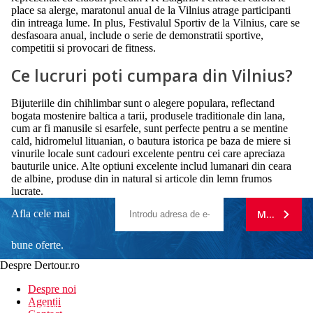
place sa alerge, maratonul anual de la Vilnius atrage participanti
din intreaga lume. In plus, Festivalul Sportiv de la Vilnius, care se
desfasoara anual, include o serie de demonstratii sportive,
competitii si provocari de fitness.
Ce lucruri poti cumpara din Vilnius?
Bijuteriile din chihlimbar sunt o alegere populara, reflectand
bogata mostenire baltica a tarii, produsele traditionale din lana,
cum ar fi manusile si esarfele, sunt perfecte pentru a se mentine
cald, hidromelul lituanian, o bautura istorica pe baza de miere si
vinurile locale sunt cadouri excelente pentru cei care apreciaza
bauturile unice. Alte optiuni excelente includ lumanari din ceara
de albine, produse din in natural si articole din lemn frumos
lucrate.
Afla cele mai
MA ABONE
bune oferte.
Despre Dertour.ro
Inscrie-te la
Despre noi
Agentii
newsletter!