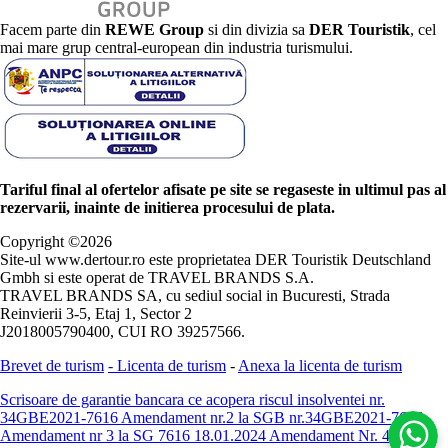
Facem parte din
REWE Group
si din divizia sa
DER Touristik
, cel
mai mare grup central-european din industria turismului.
Tariful final al ofertelor afisate pe site se regaseste in ultimul pas al
rezervarii, inainte de initierea procesului de plata.
Copyright ©
2026
Site-ul www.dertour.ro este proprietatea DER Touristik Deutschland
Gmbh si este operat de TRAVEL BRANDS S.A.
TRAVEL BRANDS SA, cu sediul social in Bucuresti, Strada
Reinvierii 3-5, Etaj 1, Sector 2
J2018005790400, CUI RO 39257566.
Brevet de turism
-
Licenta de turism
-
Anexa la licenta de turism
Scrisoare de garantie bancara ce acopera riscul insolventei nr.
34GBE2021-7616
Amendament nr.2 la SGB nr.34GBE2021-7616
Amendament nr 3 la SG 7616 18.01.2024
Amendament Nr. 4 -