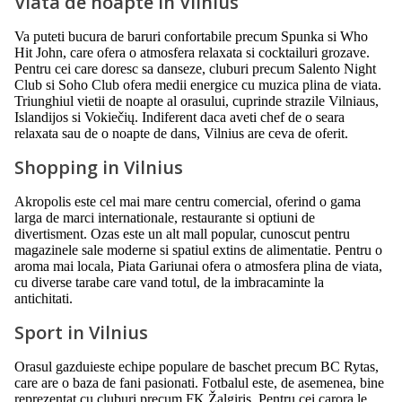
Viata de noapte in Vilnius
Va puteti bucura de baruri confortabile precum Spunka si Who
Hit John, care ofera o atmosfera relaxata si cocktailuri grozave.
Pentru cei care doresc sa danseze, cluburi precum Salento Night
Club si Soho Club ofera medii energice cu muzica plina de viata.
Triunghiul vietii de noapte al orasului, cuprinde strazile Vilniaus,
Islandijos si Vokiečių. Indiferent daca aveti chef de o seara
relaxata sau de o noapte de dans, Vilnius are ceva de oferit.
Shopping in Vilnius
Akropolis este cel mai mare centru comercial, oferind o gama
larga de marci internationale, restaurante si optiuni de
divertisment. Ozas este un alt mall popular, cunoscut pentru
magazinele sale moderne si spatiul extins de alimentatie. Pentru o
aroma mai locala, Piata Gariunai ofera o atmosfera plina de viata,
cu diverse tarabe care vand totul, de la imbracaminte la
antichitati.
Sport in Vilnius
Orasul gazduieste echipe populare de baschet precum BC Rytas,
care are o baza de fani pasionati. Fotbalul este, de asemenea, bine
reprezentat cu cluburi precum FK Žalgiris. Pentru cei carora le