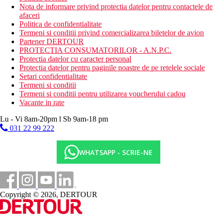
Nota de informare privind protectia datelor pentru contactele de
afaceri
Politica de confidentialitate
Termeni si conditii privind comercializarea biletelor de avion
Partener DERTOUR
PROTECTIA CONSUMATORILOR - A.N.P.C.
Protectia datelor cu caracter personal
Protectia datelor pentru paginile noastre de pe retelele sociale
Setari confidentialitate
Termeni si conditii
Termeni si conditii pentru utilizarea voucherului cadou
Vacante in rate
Lu - Vi 8am-20pm l Sb 9am-18 pm
031 22 99 222
WHATSAPP - SCRIE-NE
Copyright © 2026, DERTOUR