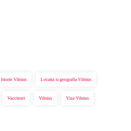
Istorie Vilnius
Locatia si geografia Vilnius
Vaccinuri
Vilnius
Viza Vilnius