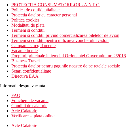
PROTECTIA CONSUMATORILOR - A.N.P.C.
Politica de confidentialitate
Protectia datelor cu caracter personal
Politica cookies
Modalitati de plata
Termeni si conditii
Termeni si conditii privind comercializarea biletelor de avion
Termeni si conditii pentru utilizarea voucherului cadou
Campanii si regulamente
Vacante in rate
Drepturi principale in temeiul Ordonantei Guvernului nr. 2/2018
Business Travel
Protectia datelor pentru paginile noastre de pe retelele sociale
Setari confidentialitate
Directiva EAA
Informatii despre vacanta
FAQ
Vouchere de vacanta
Conditii de calatorie
Acte Calatorie
Verificare si plata online
Acte Calatorie