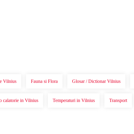
Voucher Cadou
Agentii
e Vilnius
Fauna si Flora
Glosar / Dictionar Vilnius
o calatorie in Vilnius
Temperaturi in Vilnius
Transport