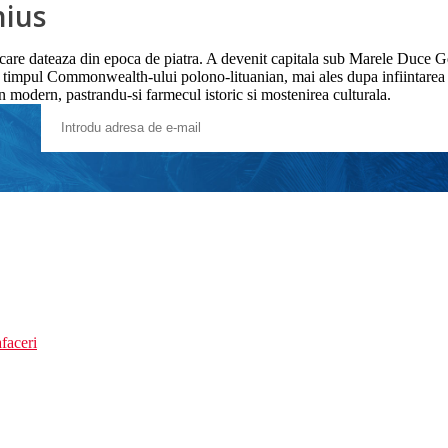
nius
rsa care dateaza din epoca de piatra. A devenit capitala sub Marele Duce 
it in timpul Commonwealth-ului polono-lituanian, mai ales dupa infiintare
an modern, pastrandu-si farmecul istoric si mostenirea culturala.
faceri