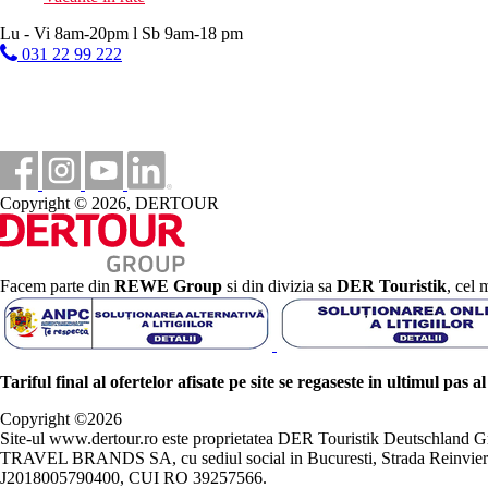
Lu - Vi 8am-20pm l Sb 9am-18 pm
031 22 99 222
Copyright © 2026, DERTOUR
Facem parte din
REWE Group
si din divizia sa
DER Touristik
, cel 
Tariful final al ofertelor afisate pe site se regaseste in ultimul pas a
Copyright ©
2026
Site-ul www.dertour.ro este proprietatea DER Touristik Deutschla
TRAVEL BRANDS SA, cu sediul social in Bucuresti, Strada Reinvierii 
J2018005790400, CUI RO 39257566.