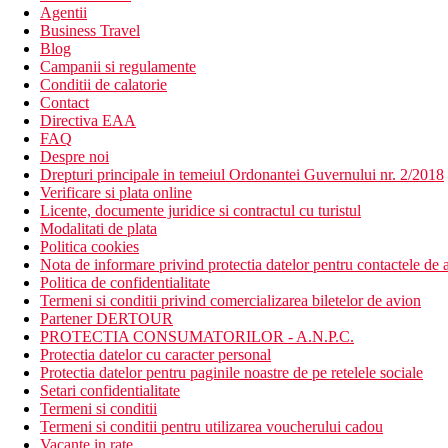
Agentii
Business Travel
Blog
Campanii si regulamente
Conditii de calatorie
Contact
Directiva EAA
FAQ
Despre noi
Drepturi principale in temeiul Ordonantei Guvernului nr. 2/2018
Verificare si plata online
Licente, documente juridice si contractul cu turistul
Modalitati de plata
Politica cookies
Nota de informare privind protectia datelor pentru contactele de a
Politica de confidentialitate
Termeni si conditii privind comercializarea biletelor de avion
Partener DERTOUR
PROTECTIA CONSUMATORILOR - A.N.P.C.
Protectia datelor cu caracter personal
Protectia datelor pentru paginile noastre de pe retelele sociale
Setari confidentialitate
Termeni si conditii
Termeni si conditii pentru utilizarea voucherului cadou
Vacante in rate