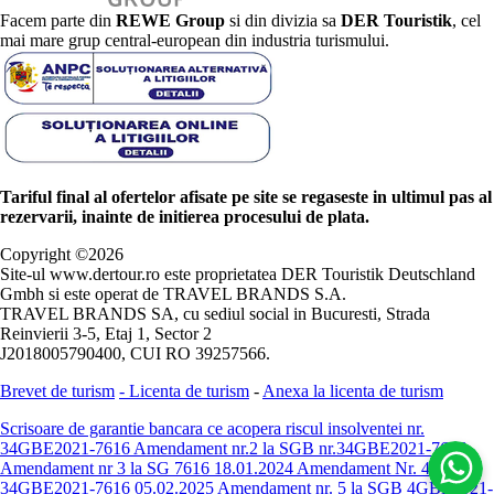
Facem parte din
REWE Group
si din divizia sa
DER Touristik
, cel
mai mare grup central-european din industria turismului.
Tariful final al ofertelor afisate pe site se regaseste in ultimul pas al
rezervarii, inainte de initierea procesului de plata.
Copyright ©
2026
Site-ul www.dertour.ro este proprietatea DER Touristik Deutschland
Gmbh si este operat de TRAVEL BRANDS S.A.
TRAVEL BRANDS SA, cu sediul social in Bucuresti, Strada
Reinvierii 3-5, Etaj 1, Sector 2
J2018005790400, CUI RO 39257566.
Brevet de turism
-
Licenta de turism
-
Anexa la licenta de turism
Scrisoare de garantie bancara ce acopera riscul insolventei nr.
34GBE2021-7616
Amendament nr.2 la SGB nr.34GBE2021-7616
Amendament nr 3 la SG 7616 18.01.2024
Amendament Nr. 4 -
34GBE2021-7616 05.02.2025
Amendament nr. 5 la SGB 4GBE2021-