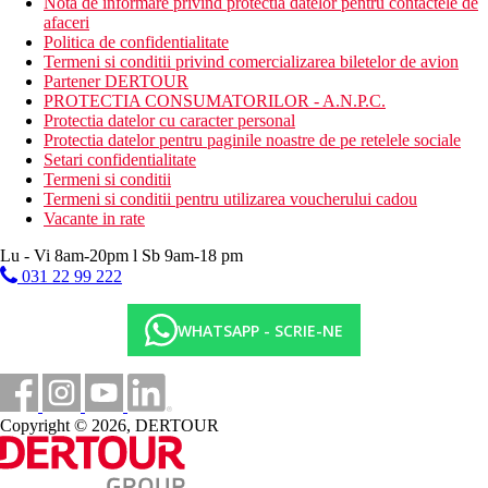
Nota de informare privind protectia datelor pentru contactele de
afaceri
Politica de confidentialitate
Termeni si conditii privind comercializarea biletelor de avion
Partener DERTOUR
PROTECTIA CONSUMATORILOR - A.N.P.C.
Protectia datelor cu caracter personal
Protectia datelor pentru paginile noastre de pe retelele sociale
Setari confidentialitate
Termeni si conditii
Termeni si conditii pentru utilizarea voucherului cadou
Vacante in rate
Lu - Vi 8am-20pm l Sb 9am-18 pm
031 22 99 222
WHATSAPP - SCRIE-NE
Copyright © 2026, DERTOUR