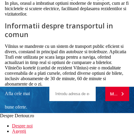
In plus, orasul a imbratisat optiuni moderne de transport, cum ar fi
bicicletele si scutere electrice, facilitand deplasarea rezidentilor si
vizitatorilor.
Informatii despre transportul in
comun
Vilnius se mandreste cu un sistem de transport public eficient si
divers, constand in principal din autobuze si troleibuze. Aplicatia
Trafi este utilizata pe scara larga pentru a naviga, oferind
actualizari in timp real si optiuni de cumparare a biletelor.
Vilniečio kortelė (cardul de rezident Vilnius) este o modalitate
convenabila de a plati cursele, oferind diverse optiuni de bilete,
inclusiv abonamente de 30 de minute, 60 de minute si
abonamente de o zi.
Afla cele mai
MA ABONE
bune oferte.
Despre Dertour.ro
Inscrie-te la
Despre noi
Agentii
newsletter!