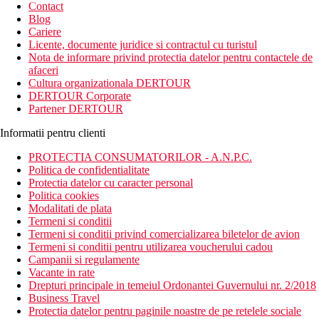
Contact
Blog
Cariere
Licente, documente juridice si contractul cu turistul
Nota de informare privind protectia datelor pentru contactele de
afaceri
Cultura organizationala DERTOUR
DERTOUR Corporate
Partener DERTOUR
Informatii pentru clienti
PROTECTIA CONSUMATORILOR - A.N.P.C.
Politica de confidentialitate
Protectia datelor cu caracter personal
Politica cookies
Modalitati de plata
Termeni si conditii
Termeni si conditii privind comercializarea biletelor de avion
Termeni si conditii pentru utilizarea voucherului cadou
Campanii si regulamente
Vacante in rate
Drepturi principale in temeiul Ordonantei Guvernului nr. 2/2018
Business Travel
Protectia datelor pentru paginile noastre de pe retelele sociale