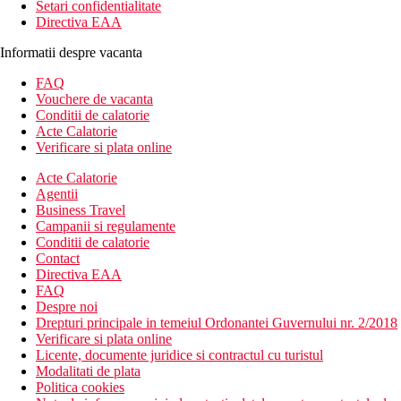
Setari confidentialitate
Directiva EAA
Informatii despre vacanta
FAQ
Vouchere de vacanta
Conditii de calatorie
Acte Calatorie
Verificare si plata online
Acte Calatorie
Agentii
Business Travel
Campanii si regulamente
Conditii de calatorie
Contact
Directiva EAA
FAQ
Despre noi
Drepturi principale in temeiul Ordonantei Guvernului nr. 2/2018
Verificare si plata online
Licente, documente juridice si contractul cu turistul
Modalitati de plata
Politica cookies