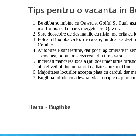
Tips pentru o vacanta in 
Bugibba se imbina cu Qawra si Golful St. Paul, asa ca
mai frumoase la mare, mergeti spre Qawra.
Spre deosebire de destinatiile cu nisip, majoritatea l
Folositi Bugibba ca loc de cazare, nu doar ca destin
Comino.
Autobuzele sunt ieftine, dar pot fi aglomerate in sez
asemenea, populare - rezervati din timp vara.
Incercati mancarea locala (nu doar meniurile turistic
obicei veti obtine un raport calitate - pret mai bun.
Majoritatea locurilor accepta plata cu cardul, dar m
Bugibba prinde cu adevarat viata noaptea - plimbaril
Harta -
Bugibba