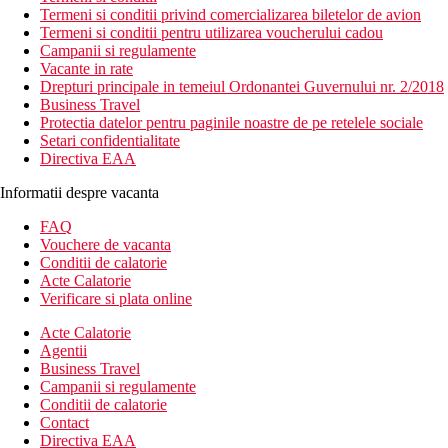
Termeni si conditii privind comercializarea biletelor de avion
Termeni si conditii pentru utilizarea voucherului cadou
Campanii si regulamente
Vacante in rate
Drepturi principale in temeiul Ordonantei Guvernului nr. 2/2018
Business Travel
Protectia datelor pentru paginile noastre de pe retelele sociale
Setari confidentialitate
Directiva EAA
Informatii despre vacanta
FAQ
Vouchere de vacanta
Conditii de calatorie
Acte Calatorie
Verificare si plata online
Acte Calatorie
Agentii
Business Travel
Campanii si regulamente
Conditii de calatorie
Contact
Directiva EAA