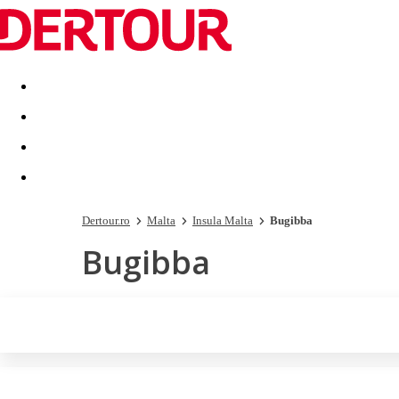
Destinatii
Vacanta perfecta
OFERTE DE NERATAT
Dertour.ro
Malta
Insula Malta
Bugibba
Bugibba