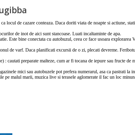
Bugibba
 locul de cazare conteaza. Daca doriti viata de noapte si actiune, stati l
ocurilor de inot de aici sunt stancoase. Luati incaltaminte de apa.
atie. Este bine conectata cu autobuzul, ceea ce face usoara explorarea V
onul de varf. Daca planificati excursii de o zi, plecati devreme. Feribot
e) : cautati preparate malteze, cum ar fi tocana de iepure sau fructe de 
agazinele mici sau autobuzele pot prefera numerarul, asa ca pastrati la 
e pe malul marii, muzica live si terasele aglomerate il fac un loc minuna