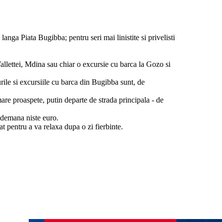
anga Piata Bugibba; pentru seri mai linistite si privelisti
allettei, Mdina sau chiar o excursie cu barca la Gozo si
urile si excursiile cu barca din Bugibba sunt, de
mare proaspete, putin departe de strada principala - de
indemana niste euro.
t pentru a va relaxa dupa o zi fierbinte.