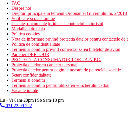
FAQ
Despre noi
Drepturi principale in temeiul Ordonantei Guvernului nr. 2/2018
Verificare si plata online
Licente, documente juridice si contractul cu turistul
Modalitati de plata
Politica cookies
Nota de informare privind protectia datelor pentru contactele de a
Politica de confidentialitate
Termeni si conditii privind comercializarea biletelor de avion
Partener DERTOUR
PROTECTIA CONSUMATORILOR - A.N.P.C.
Protectia datelor cu caracter personal
Protectia datelor pentru paginile noastre de pe retelele sociale
Setari confidentialitate
Termeni si conditii
Termeni si conditii pentru utilizarea voucherului cadou
Vacante in rate
Lu - Vi 8am-20pm l Sb 9am-18 pm
031 22 99 222