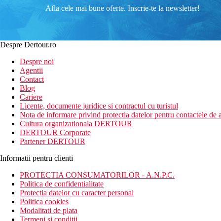
Afla cele mai bune oferte. Inscrie-te la newsletter!
Despre Dertour.ro
Despre noi
Agentii
Contact
Blog
Cariere
Licente, documente juridice si contractul cu turistul
Nota de informare privind protectia datelor pentru contactele de a
Cultura organizationala DERTOUR
DERTOUR Corporate
Partener DERTOUR
Informatii pentru clienti
PROTECTIA CONSUMATORILOR - A.N.P.C.
Politica de confidentialitate
Protectia datelor cu caracter personal
Politica cookies
Modalitati de plata
Termeni si conditii