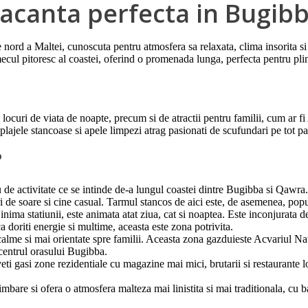
acanta perfecta in Bugib
nord a Maltei, cunoscuta pentru atmosfera sa relaxata, clima insorita si ac
ecul pitoresc al coastei, oferind o promenada lunga, perfecta pentru pli
i locuri de viata de noapte, precum si de atractii pentru familii, cum ar 
 plajele stancoase si apele limpezi atrag pasionati de scufundari pe tot pa
?
 activitate ce se intinde de-a lungul coastei dintre Bugibba si Qawra. Aic
 de soare si cine casual. Tarmul stancos de aici este, de asemenea, popul
nima statiunii, este animata atat ziua, cat si noaptea. Este inconjurata de
 doriti energie si multime, aceasta este zona potrivita.
alme si mai orientate spre familii. Aceasta zona gazduieste Acvariul Nati
 centrul orasului Bugibba.
eti gasi zone rezidentiale cu magazine mai mici, brutarii si restaurante lo
imbare si ofera o atmosfera malteza mai linistita si mai traditionala, cu ba