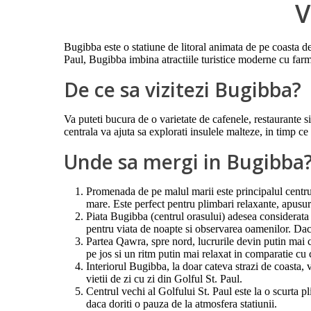
V
Bugibba este o statiune de litoral animata de pe coasta de 
Paul, Bugibba imbina atractiile turistice moderne cu farm
De ce sa vizitezi Bugibba?
Va puteti bucura de o varietate de cafenele, restaurante s
centrala va ajuta sa explorati insulele malteze, in timp ce
Unde sa mergi in Bugibba
Promenada de pe malul marii este principalul centru de
mare. Este perfect pentru plimbari relaxante, apusuri
Piata Bugibba (centrul orasului) adesea considerata i
pentru viata de noapte si observarea oamenilor. Daca
Partea Qawra, spre nord, lucrurile devin putin mai c
pe jos si un ritm putin mai relaxat in comparatie cu
Interiorul Bugibba, la doar cateva strazi de coasta, v
vietii de zi cu zi din Golful St. Paul.
Centrul vechi al Golfului St. Paul este la o scurta pl
daca doriti o pauza de la atmosfera statiunii.