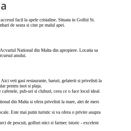
ba
cesul facil la apele cristaline. Situata in Golful St.
mbari de seara si cine pe malul apei.
fi Acvariul National din Malta din apropiere. Locatia sa
rcursul anului.
i veti gasi restaurante, baruri, gelaterii si privelisti la
ar pentru inot si plaja.
 cafenele, pub-uri si cluburi, ceea ce o face locul ideal
onal din Malta si ofera privelisti la mare, alei de mers
cale. Este mai putin turistic si va ofera o privire asupra
rci de pescuit, golfuri mici si farmec istoric - excelent