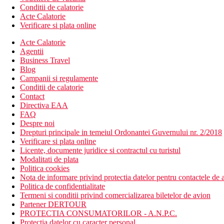
Conditii de calatorie
Acte Calatorie
Verificare si plata online
Acte Calatorie
Agentii
Business Travel
Blog
Campanii si regulamente
Conditii de calatorie
Contact
Directiva EAA
FAQ
Despre noi
Drepturi principale in temeiul Ordonantei Guvernului nr. 2/2018
Verificare si plata online
Licente, documente juridice si contractul cu turistul
Modalitati de plata
Politica cookies
Nota de informare privind protectia datelor pentru contactele de a
Politica de confidentialitate
Termeni si conditii privind comercializarea biletelor de avion
Partener DERTOUR
PROTECTIA CONSUMATORILOR - A.N.P.C.
Protectia datelor cu caracter personal