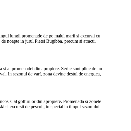
lungul lungii promenade de pe malul marii si excursii cu
de noapte in jurul Pietei Bugibba, precum si atractii
a si al promenadei din apropiere. Serile sunt pline de un
ival. In sezonul de varf, zona devine destul de energica,
ancos si al golfurilor din apropiere. Promenada si zonele
ski si excursii de pescuit, in special in timpul sezonului