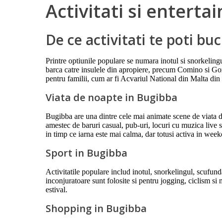
Activitati si entert
De ce activitati te poti bu
Printre optiunile populare se numara inotul si snorkeling
barca catre insulele din apropiere, precum Comino si Goz
pentru familii, cum ar fi Acvariul National din Malta din
Viata de noapte in Bugibba
Bugibba are una dintre cele mai animate scene de viata de
amestec de baruri casual, pub-uri, locuri cu muzica live 
in timp ce iarna este mai calma, dar totusi activa in week
Sport in Bugibba
Activitatile populare includ inotul, snorkelingul, scufund
inconjuratoare sunt folosite si pentru jogging, ciclism si m
estival.
Shopping in Bugibba