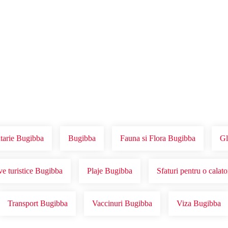
Voucher Cadou
Agentii
tarie Bugibba
Bugibba
Fauna si Flora Bugibba
Gl
ve turistice Bugibba
Plaje Bugibba
Sfaturi pentru o calat
Transport Bugibba
Vaccinuri Bugibba
Viza Bugibba