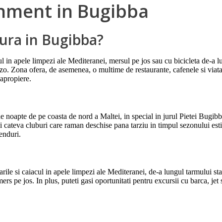
ainment in Bugibba
cura in Bugibba?
ul in apele limpezi ale Mediteranei, mersul pe jos sau cu bicicleta de-a 
o. Zona ofera, de asemenea, o multime de restaurante, cafenele si viata 
 apropiere.
 noapte de pe coasta de nord a Maltei, in special in jurul Pietei Bugibb
si cateva cluburi care raman deschise pana tarziu in timpul sezonului est
enduri.
arile si caiacul in apele limpezi ale Mediteranei, de-a lungul tarmului st
ers pe jos. In plus, puteti gasi oportunitati pentru excursii cu barca, jet 