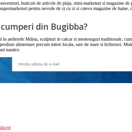
veniruri, buticuri de articole de plaja, mini-marketuri si magazine de pr
upermarketuri pentru nevoile de zi cu zi si cateva magazine de haine, d
ă cumperi din Bugibba?
in atelierele Mdina, sculpturi in calcar si mestesuguri traditionale, cum ar 
 produse alimentare precum miere locala, sare de mare si lichioruri. Mul
uni nautice.
faceri