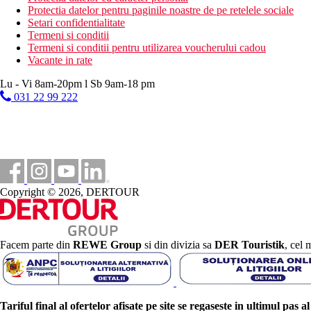
Protectia datelor pentru paginile noastre de pe retelele sociale
Setari confidentialitate
Termeni si conditii
Termeni si conditii pentru utilizarea voucherului cadou
Vacante in rate
Lu - Vi 8am-20pm l Sb 9am-18 pm
031 22 99 222
Copyright © 2026, DERTOUR
Facem parte din
REWE Group
si din divizia sa
DER Touristik
, cel 
Tariful final al ofertelor afisate pe site se regaseste in ultimul pas a