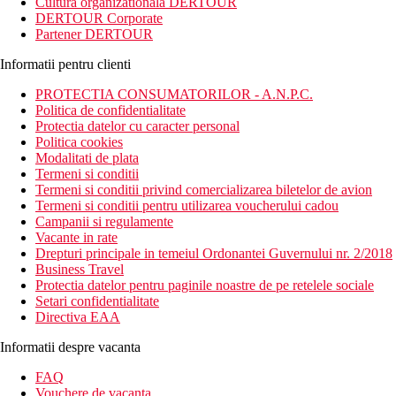
Cultura organizationala DERTOUR
DERTOUR Corporate
Partener DERTOUR
Informatii pentru clienti
PROTECTIA CONSUMATORILOR - A.N.P.C.
Politica de confidentialitate
Protectia datelor cu caracter personal
Politica cookies
Modalitati de plata
Termeni si conditii
Termeni si conditii privind comercializarea biletelor de avion
Termeni si conditii pentru utilizarea voucherului cadou
Campanii si regulamente
Vacante in rate
Drepturi principale in temeiul Ordonantei Guvernului nr. 2/2018
Business Travel
Protectia datelor pentru paginile noastre de pe retelele sociale
Setari confidentialitate
Directiva EAA
Informatii despre vacanta
FAQ
Vouchere de vacanta