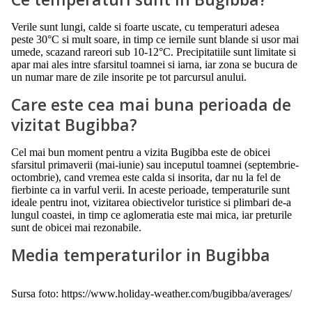
Verile sunt lungi, calde si foarte uscate, cu temperaturi adesea
peste 30°C si mult soare, in timp ce iernile sunt blande si usor mai
umede, scazand rareori sub 10-12°C. Precipitatiile sunt limitate si
apar mai ales intre sfarsitul toamnei si iarna, iar zona se bucura de
un numar mare de zile insorite pe tot parcursul anului.
Care este cea mai buna perioada de
vizitat Bugibba?
Cel mai bun moment pentru a vizita Bugibba este de obicei
sfarsitul primaverii (mai-iunie) sau inceputul toamnei (septembrie-
octombrie), cand vremea este calda si insorita, dar nu la fel de
fierbinte ca in varful verii. In aceste perioade, temperaturile sunt
ideale pentru inot, vizitarea obiectivelor turistice si plimbari de-a
lungul coastei, in timp ce aglomeratia este mai mica, iar preturile
sunt de obicei mai rezonabile.
Media temperaturilor in Bugibba
Sursa foto: https://www.holiday-weather.com/bugibba/averages/