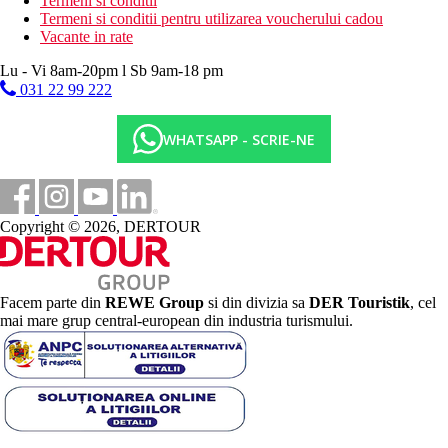
Termeni si conditii
Termeni si conditii pentru utilizarea voucherului cadou
Vacante in rate
Lu - Vi 8am-20pm l Sb 9am-18 pm
031 22 99 222
WHATSAPP - SCRIE-NE
Copyright © 2026, DERTOUR
Facem parte din
REWE Group
si din divizia sa
DER Touristik
, cel
mai mare grup central-european din industria turismului.