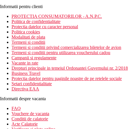
Informatii pentru clienti
PROTECTIA CONSUMATORILOR - A.N.P.C.
Politica de confidentialitate
Protectia datelor cu caracter personal
Politica cookies
Modalitati de plata
Termeni si conditii
Termeni si conditii privind comercializarea biletelor de avion
Termeni si conditii pentru utilizarea voucherului cadou
Campanii si regulamente
Vacante in rate
Drepturi principale in temeiul Ordonantei Guvernului nr. 2/2018
Business Travel
Protectia datelor pentru paginile noastre de pe retelele sociale
Setari confidentialitate
Directiva EAA
Informatii despre vacanta
FAQ
Vouchere de vacanta
Conditii de calatorie
Acte Calatorie