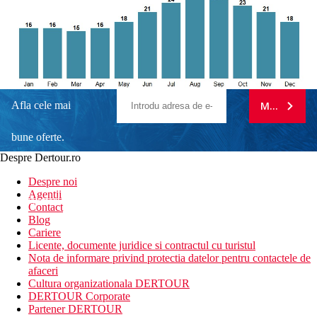
Afla cele mai
MA ABONE
bune oferte.
Despre Dertour.ro
Inscrie-te la
Despre noi
Agentii
newsletter!
Contact
Blog
Cariere
Licente, documente juridice si contractul cu turistul
Nota de informare privind protectia datelor pentru contactele de
afaceri
Cultura organizationala DERTOUR
DERTOUR Corporate
Partener DERTOUR