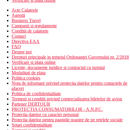
Verificare si plata online
Acte Calatorie
Agentii
Business Travel
Campanii si regulamente
Conditii de calatorie
Contact
Directiva EAA
FAQ
Despre noi
Drepturi principale in temeiul Ordonantei Guvernului nr. 2/2018
Verificare si plata online
Licente, documente juridice si contractul cu turistul
Modalitati de plata
Politica cookies
Nota de informare privind protectia datelor pentru contactele de
afaceri
Politica de confidentialitate
Termeni si conditii privind comercializarea biletelor de avion
Partener DERTOUR
PROTECTIA CONSUMATORILOR - A.N.P.C.
Protectia datelor cu caracter personal
Protectia datelor pentru paginile noastre de pe retelele sociale
Setari confidentialitate