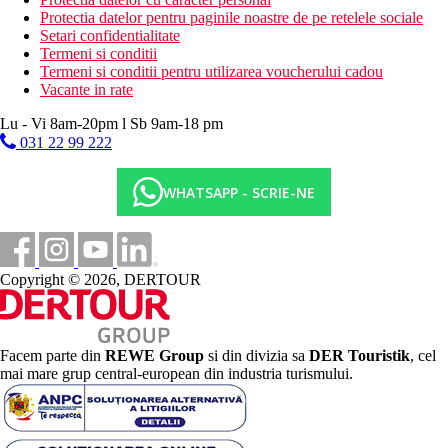
Protectia datelor pentru paginile noastre de pe retelele sociale
Setari confidentialitate
Termeni si conditii
Termeni si conditii pentru utilizarea voucherului cadou
Vacante in rate
Lu - Vi 8am-20pm l Sb 9am-18 pm
031 22 99 222
WHATSAPP - SCRIE-NE
Copyright © 2026, DERTOUR
Facem parte din
REWE Group
si din divizia sa
DER Touristik
, cel
mai mare grup central-european din industria turismului.