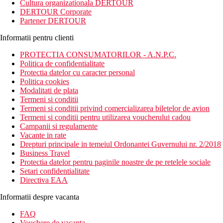
Cultura organizationala DERTOUR
DERTOUR Corporate
Partener DERTOUR
Informatii pentru clienti
PROTECTIA CONSUMATORILOR - A.N.P.C.
Politica de confidentialitate
Protectia datelor cu caracter personal
Politica cookies
Modalitati de plata
Termeni si conditii
Termeni si conditii privind comercializarea biletelor de avion
Termeni si conditii pentru utilizarea voucherului cadou
Campanii si regulamente
Vacante in rate
Drepturi principale in temeiul Ordonantei Guvernului nr. 2/2018
Business Travel
Protectia datelor pentru paginile noastre de pe retelele sociale
Setari confidentialitate
Directiva EAA
Informatii despre vacanta
FAQ
Vouchere de vacanta