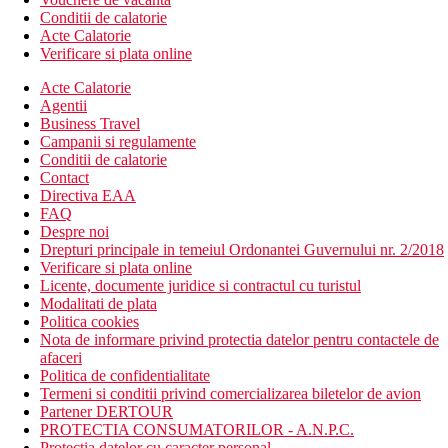
Conditii de calatorie
Acte Calatorie
Verificare si plata online
Acte Calatorie
Agentii
Business Travel
Campanii si regulamente
Conditii de calatorie
Contact
Directiva EAA
FAQ
Despre noi
Drepturi principale in temeiul Ordonantei Guvernului nr. 2/2018
Verificare si plata online
Licente, documente juridice si contractul cu turistul
Modalitati de plata
Politica cookies
Nota de informare privind protectia datelor pentru contactele de
afaceri
Politica de confidentialitate
Termeni si conditii privind comercializarea biletelor de avion
Partener DERTOUR
PROTECTIA CONSUMATORILOR - A.N.P.C.
Protectia datelor cu caracter personal