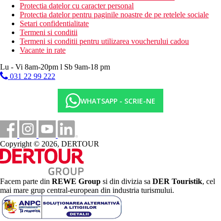
Protectia datelor cu caracter personal
Protectia datelor pentru paginile noastre de pe retelele sociale
Setari confidentialitate
Termeni si conditii
Termeni si conditii pentru utilizarea voucherului cadou
Vacante in rate
Lu - Vi 8am-20pm l Sb 9am-18 pm
031 22 99 222
WHATSAPP - SCRIE-NE
Copyright © 2026, DERTOUR
Facem parte din
REWE Group
si din divizia sa
DER Touristik
, cel
mai mare grup central-european din industria turismului.