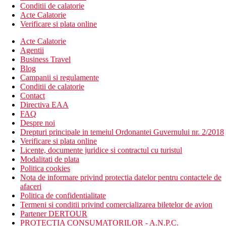
Conditii de calatorie
Acte Calatorie
Verificare si plata online
Acte Calatorie
Agentii
Business Travel
Blog
Campanii si regulamente
Conditii de calatorie
Contact
Directiva EAA
FAQ
Despre noi
Drepturi principale in temeiul Ordonantei Guvernului nr. 2/2018
Verificare si plata online
Licente, documente juridice si contractul cu turistul
Modalitati de plata
Politica cookies
Nota de informare privind protectia datelor pentru contactele de
afaceri
Politica de confidentialitate
Termeni si conditii privind comercializarea biletelor de avion
Partener DERTOUR
PROTECTIA CONSUMATORILOR - A.N.P.C.