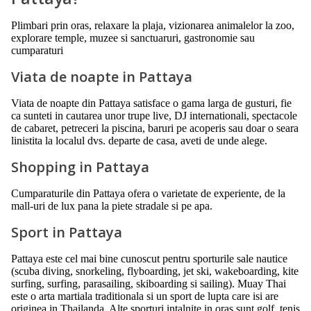
Plimbari prin oras, relaxare la plaja, vizionarea animalelor la zoo,
explorare temple, muzee si sanctuaruri, gastronomie sau
cumparaturi
Viata de noapte in Pattaya
Viata de noapte din Pattaya satisface o gama larga de gusturi, fie
ca sunteti in cautarea unor trupe live, DJ internationali, spectacole
de cabaret, petreceri la piscina, baruri pe acoperis sau doar o seara
linistita la localul dvs. departe de casa, aveti de unde alege.
Shopping in Pattaya
Cumparaturile din Pattaya ofera o varietate de experiente, de la
mall-uri de lux pana la piete stradale si pe apa.
Sport in Pattaya
Pattaya este cel mai bine cunoscut pentru sporturile sale nautice
(scuba diving, snorkeling, flyboarding, jet ski, wakeboarding, kite
surfing, surfing, parasailing, skiboarding si sailing). Muay Thai
este o arta martiala traditionala si un sport de lupta care isi are
originea in Thailanda. Alte sporturi intalnite in oras sunt golf, tenis