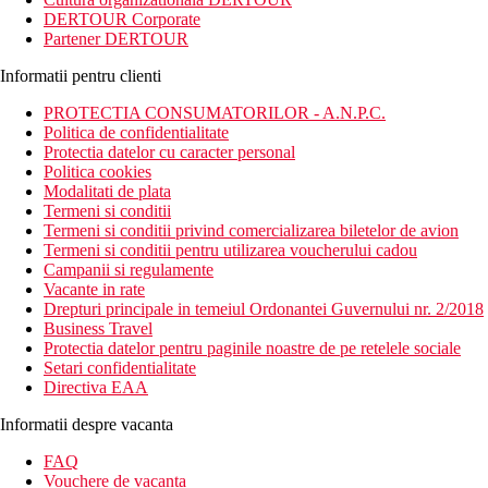
DERTOUR Corporate
Partener DERTOUR
Informatii pentru clienti
PROTECTIA CONSUMATORILOR - A.N.P.C.
Politica de confidentialitate
Protectia datelor cu caracter personal
Politica cookies
Modalitati de plata
Termeni si conditii
Termeni si conditii privind comercializarea biletelor de avion
Termeni si conditii pentru utilizarea voucherului cadou
Campanii si regulamente
Vacante in rate
Drepturi principale in temeiul Ordonantei Guvernului nr. 2/2018
Business Travel
Protectia datelor pentru paginile noastre de pe retelele sociale
Setari confidentialitate
Directiva EAA
Informatii despre vacanta
FAQ
Vouchere de vacanta