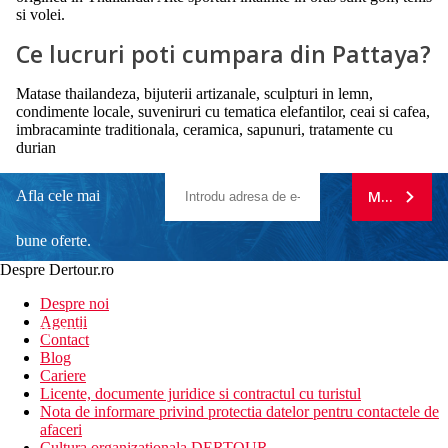
si volei.
Ce lucruri poti cumpara din Pattaya?
Matase thailandeza, bijuterii artizanale, sculpturi in lemn,
condimente locale, suveniruri cu tematica elefantilor, ceai si cafea,
imbracaminte traditionala, ceramica, sapunuri, tratamente cu
durian
Afla cele mai
MA ABONE
bune oferte.
Despre Dertour.ro
Inscrie-te la
Despre noi
Agentii
newsletter!
Contact
Blog
Cariere
Licente, documente juridice si contractul cu turistul
Nota de informare privind protectia datelor pentru contactele de
afaceri
Cultura organizationala DERTOUR