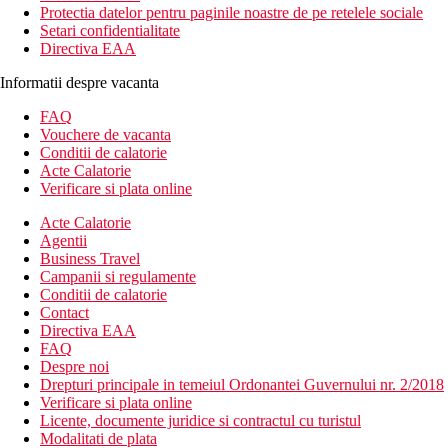
Protectia datelor pentru paginile noastre de pe retelele sociale
Setari confidentialitate
Directiva EAA
Informatii despre vacanta
FAQ
Vouchere de vacanta
Conditii de calatorie
Acte Calatorie
Verificare si plata online
Acte Calatorie
Agentii
Business Travel
Campanii si regulamente
Conditii de calatorie
Contact
Directiva EAA
FAQ
Despre noi
Drepturi principale in temeiul Ordonantei Guvernului nr. 2/2018
Verificare si plata online
Licente, documente juridice si contractul cu turistul
Modalitati de plata