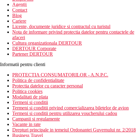
Agentii
newsletter!
Contact
Blog
Cariere
Licente, documente juridice si contractul cu turistul
Nota de informare privind protectia datelor pentru contactele de
afaceri
Cultura organizationala DERTOUR
DERTOUR Corporate
Partener DERTOUR
Informatii pentru clienti
PROTECTIA CONSUMATORILOR - A.N.P.C.
Politica de confidentialitate
Protectia datelor cu caracter personal
Politica cookies
Modalitati de plata
Termeni si conditii
Termeni si conditii privind comercializarea biletelor de avion
Termeni si conditii pentru utilizarea voucherului cadou
Campanii si regulamente
Vacante in rate
Drepturi principale in temeiul Ordonantei Guvernului nr. 2/2018
Business Travel