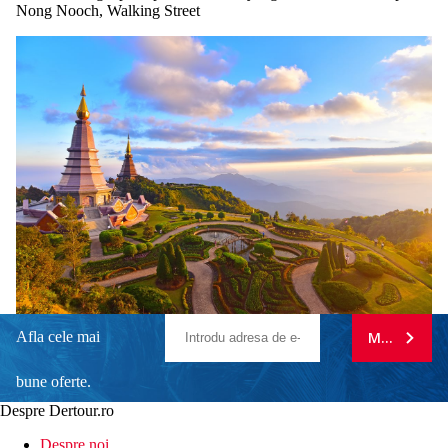
Nong Nooch, Walking Street
Afla cele mai
MA ABONE
bune oferte.
Despre Dertour.ro
Inscrie-te la
Despre noi