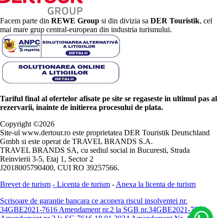
Facem parte din
REWE Group
si din divizia sa
DER Touristik
, cel
mai mare grup central-european din industria turismului.
Tariful final al ofertelor afisate pe site se regaseste in ultimul pas al
rezervarii, inainte de initierea procesului de plata.
Copyright ©
2026
Site-ul www.dertour.ro este proprietatea DER Touristik Deutschland
Gmbh si este operat de TRAVEL BRANDS S.A.
TRAVEL BRANDS SA, cu sediul social in Bucuresti, Strada
Reinvierii 3-5, Etaj 1, Sector 2
J2018005790400, CUI RO 39257566.
Brevet de turism
-
Licenta de turism
-
Anexa la licenta de turism
Scrisoare de garantie bancara ce acopera riscul insolventei nr.
34GBE2021-7616
Amendament nr.2 la SGB nr.34GBE2021-7616