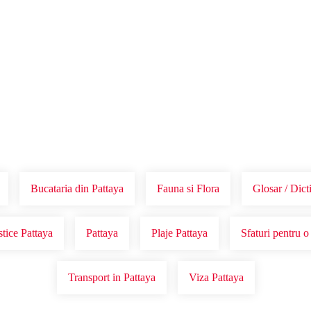
Voucher Cadou
Agentii
Bucataria din Pattaya
Fauna si Flora
Glosar / Dict
stice Pattaya
Pattaya
Plaje Pattaya
Sfaturi pentru o
Transport in Pattaya
Viza Pattaya