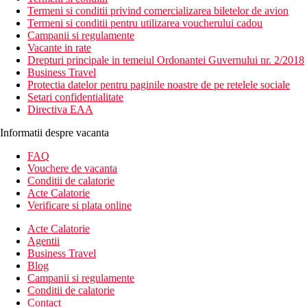
Termeni si conditii privind comercializarea biletelor de avion
Termeni si conditii pentru utilizarea voucherului cadou
Campanii si regulamente
Vacante in rate
Drepturi principale in temeiul Ordonantei Guvernului nr. 2/2018
Business Travel
Protectia datelor pentru paginile noastre de pe retelele sociale
Setari confidentialitate
Directiva EAA
Informatii despre vacanta
FAQ
Vouchere de vacanta
Conditii de calatorie
Acte Calatorie
Verificare si plata online
Acte Calatorie
Agentii
Business Travel
Blog
Campanii si regulamente
Conditii de calatorie
Contact