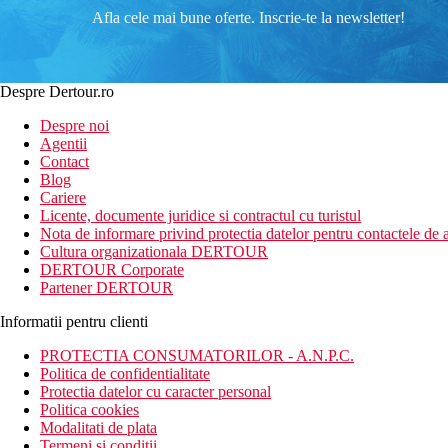
Afla cele mai bune oferte. Inscrie-te la newsletter!
Despre Dertour.ro
Despre noi
Agentii
Contact
Blog
Cariere
Licente, documente juridice si contractul cu turistul
Nota de informare privind protectia datelor pentru contactele de a
Cultura organizationala DERTOUR
DERTOUR Corporate
Partener DERTOUR
Informatii pentru clienti
PROTECTIA CONSUMATORILOR - A.N.P.C.
Politica de confidentialitate
Protectia datelor cu caracter personal
Politica cookies
Modalitati de plata
Termeni si conditii