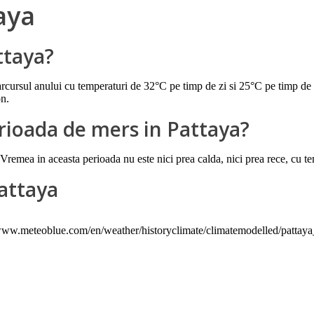
aya
ttaya?
rcursul anului cu temperaturi de 32°C pe timp de zi si 25°C pe timp de no
on.
rioada de mers in Pattaya?
 Vremea in aceasta perioada nu este nici prea calda, nici prea rece, cu t
attaya
//www.meteoblue.com/en/weather/historyclimate/climatemodelled/pattay