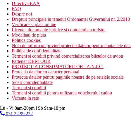
Directiva EAA
FAQ
Despre noi
Drepturi principale in temeiul Ordonantei Guvernului nr. 2/2018
Verificare si plata online
Licente, documente juridice si contractul cu turistul
Modalitati de plata
Politica cookies
Nota de informare privind protectia datelor pentru contactele de a
Politica de confidentialitate
Termeni si conditii privind comercializarea biletelor de avion
Partener DERTOUR
PROTECTIA CONSUMATORILOR - A.N.P.C.
Protectia datelor cu caracter personal
Protectia datelor pentru paginile noastre de pe retelele sociale
Setari confidentialitate
Termeni si conditii
Termeni si conditii pentru utilizarea voucherului cadou
Vacante in rate
Lu - Vi 8am-20pm l Sb 9am-18 pm
031 22 99 222