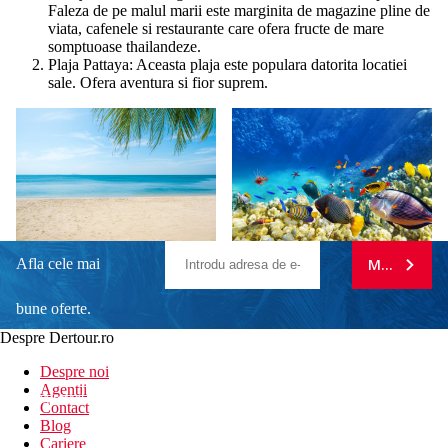
Faleza de pe malul marii este marginita de magazine pline de
viata, cafenele si restaurante care ofera fructe de mare
somptuoase thailandeze.
Plaja Pattaya: Aceasta plaja este populara datorita locatiei
sale. Ofera aventura si fior suprem.
Afla cele mai
MA ABONE
bune oferte.
Despre Dertour.ro
Inscrie-te la
Despre noi
Agentii
newsletter!
Contact
Blog
Cariere