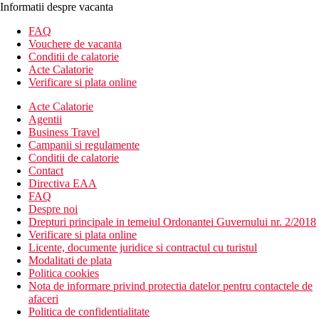
Informatii despre vacanta
FAQ
Vouchere de vacanta
Conditii de calatorie
Acte Calatorie
Verificare si plata online
Acte Calatorie
Agentii
Business Travel
Campanii si regulamente
Conditii de calatorie
Contact
Directiva EAA
FAQ
Despre noi
Drepturi principale in temeiul Ordonantei Guvernului nr. 2/2018
Verificare si plata online
Licente, documente juridice si contractul cu turistul
Modalitati de plata
Politica cookies
Nota de informare privind protectia datelor pentru contactele de
afaceri
Politica de confidentialitate