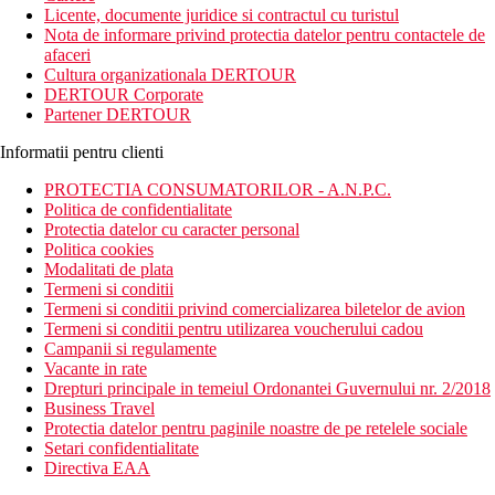
Licente, documente juridice si contractul cu turistul
Nota de informare privind protectia datelor pentru contactele de
afaceri
Cultura organizationala DERTOUR
DERTOUR Corporate
Partener DERTOUR
Informatii pentru clienti
PROTECTIA CONSUMATORILOR - A.N.P.C.
Politica de confidentialitate
Protectia datelor cu caracter personal
Politica cookies
Modalitati de plata
Termeni si conditii
Termeni si conditii privind comercializarea biletelor de avion
Termeni si conditii pentru utilizarea voucherului cadou
Campanii si regulamente
Vacante in rate
Drepturi principale in temeiul Ordonantei Guvernului nr. 2/2018
Business Travel
Protectia datelor pentru paginile noastre de pe retelele sociale
Setari confidentialitate
Directiva EAA