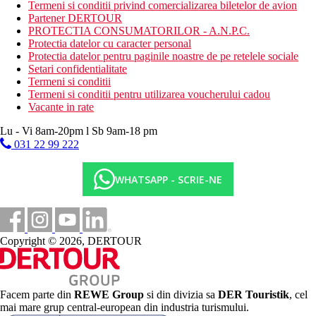
Termeni si conditii privind comercializarea biletelor de avion
Partener DERTOUR
PROTECTIA CONSUMATORILOR - A.N.P.C.
Protectia datelor cu caracter personal
Protectia datelor pentru paginile noastre de pe retelele sociale
Setari confidentialitate
Termeni si conditii
Termeni si conditii pentru utilizarea voucherului cadou
Vacante in rate
Lu - Vi 8am-20pm l Sb 9am-18 pm
031 22 99 222
WHATSAPP - SCRIE-NE
Copyright © 2026, DERTOUR
Facem parte din
REWE Group
si din divizia sa
DER Touristik
, cel
mai mare grup central-european din industria turismului.