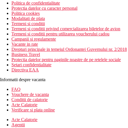
Politica de confidentialitate
Protectia datelor cu caracter personal
Politica cookies
Modalitati de plata
Termeni si conditii
Termeni si conditii privind comercializarea biletelor de avion
Termeni si conditii pentru utilizarea voucherului cadou
Campanii si regulamente
Vacante in rate
Drepturi principale in temeiul Ordonantei Guvernului nr. 2/2018
Business Travel
Protectia datelor pentru paginile noastre de pe retelele sociale
Setari confidentialitate
Directiva EAA
Informatii despre vacanta
FAQ
Vouchere de vacanta
Conditii de calatorie
Acte Calatorie
Verificare si plata online
Acte Calatorie
Agentii