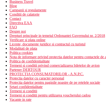
Business Travel
Blog
Campanii si regulamente
Conditii de calatorie
Contact
Directiva EAA
FAQ
Despre noi
Drepturi principale in temeiul Ordonantei Guvernului nr. 2/2018
Verificare si plata online
Licente, documente juridice si contractul cu turistul
Modalitati de plata
Politica cookies
Nota de informare privind protectia datelor pentru contactele de a
Politica de confidentialitate
Termeni si conditii privind comercializarea biletelor de avion
Partener DERTOUR
PROTECTIA CONSUMATORILOR - A.N.P.C.
Protectia datelor cu caracter personal
Protectia datelor pentru paginile noastre de pe retelele sociale
Setari confidentialitate
Termeni si conditii
Termeni si conditii pentru utilizarea voucherului cadou
Vacante in rate