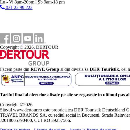
Lu - Vi 8am-20pm l Sb 9am-18 pm
031 22 99 222
Copyright © 2026, DERTOUR
Facem parte din
REWE Group
si din divizia sa
DER Touristik
, cel 
Tariful final al ofertelor afisate pe site se regaseste in ultimul pas a
Copyright ©
2026
Site-ul www.dertour.ro este proprietatea DER Touristik Deutschla
TRAVEL BRANDS SA, cu sediul social in Bucuresti, Strada Reinvierii 
J2018005790400, CUI RO 39257566.