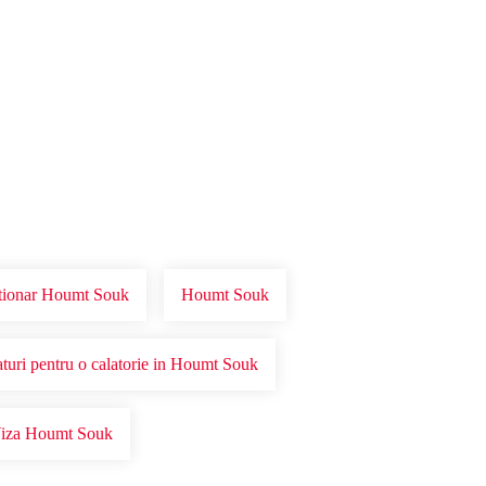
tionar Houmt Souk
Houmt Souk
aturi pentru o calatorie in Houmt Souk
iza Houmt Souk