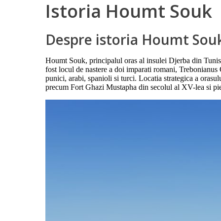
Istoria Houmt Souk
Despre istoria Houmt Sou
Houmt Souk, principalul oras al insulei Djerba din Tunisi
fost locul de nastere a doi imparati romani, Trebonianus G
punici, arabi, spanioli si turci. Locatia strategica a orasul
precum Fort Ghazi Mustapha din secolul al XV-lea si piet