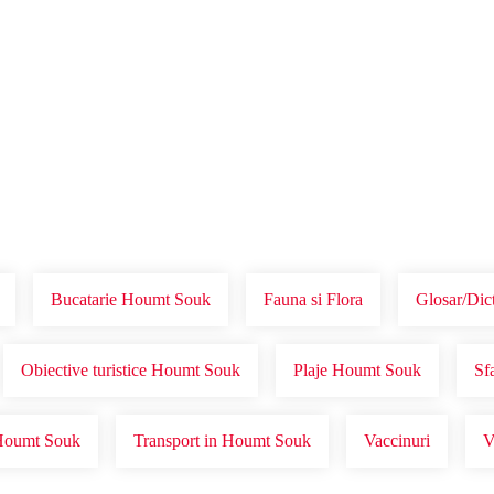
Voucher Cadou
Agentii
Bucatarie Houmt Souk
Fauna si Flora
Glosar/Dic
Obiective turistice Houmt Souk
Plaje Houmt Souk
Sf
 Houmt Souk
Transport in Houmt Souk
Vaccinuri
V