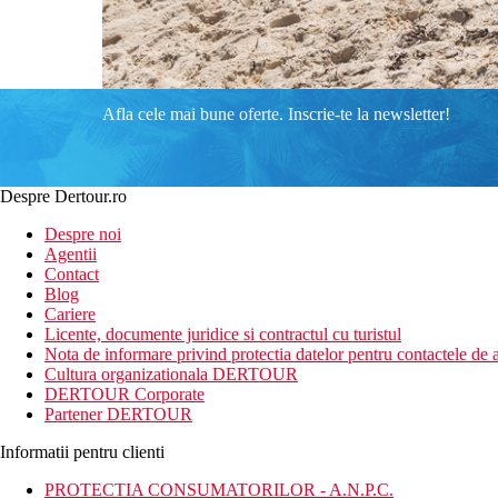
Afla cele mai bune oferte. Inscrie-te la newsletter!
Despre Dertour.ro
Despre noi
Agentii
Contact
Blog
Cariere
Licente, documente juridice si contractul cu turistul
Nota de informare privind protectia datelor pentru contactele de a
Cultura organizationala DERTOUR
DERTOUR Corporate
Partener DERTOUR
Informatii pentru clienti
PROTECTIA CONSUMATORILOR - A.N.P.C.