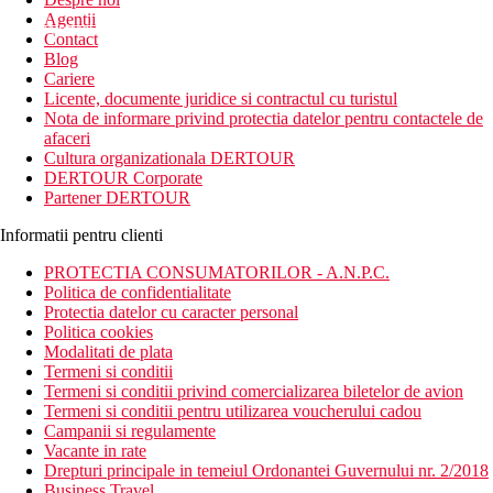
Agentii
newsletter!
Contact
Blog
Cariere
Licente, documente juridice si contractul cu turistul
Nota de informare privind protectia datelor pentru contactele de
afaceri
Cultura organizationala DERTOUR
DERTOUR Corporate
Partener DERTOUR
Informatii pentru clienti
PROTECTIA CONSUMATORILOR - A.N.P.C.
Politica de confidentialitate
Protectia datelor cu caracter personal
Politica cookies
Modalitati de plata
Termeni si conditii
Termeni si conditii privind comercializarea biletelor de avion
Termeni si conditii pentru utilizarea voucherului cadou
Campanii si regulamente
Vacante in rate
Drepturi principale in temeiul Ordonantei Guvernului nr. 2/2018
Business Travel