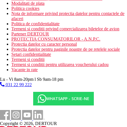
Modalitati de plata
Politica cookies
Nota de informare privind protectia datelor pentru contactele de
afaceri
Politica de confidentialitate
Termeni si conditii privind comercializarea biletelor de avion
Partener DERTOUR
PROTECTIA CONSUMATORILOR - A.N.P.C.
Protectia datelor cu caracter personal
Protectia datelor pentru paginile noastre de pe retelele sociale
Setari confidentialitate
Termeni si conditii
Termeni si conditii pentru utilizarea voucherului cadou
Vacante in rate
Lu - Vi 8am-20pm l Sb 9am-18 pm
031 22 99 222
WHATSAPP - SCRIE-NE
Copyright © 2026, DERTOUR