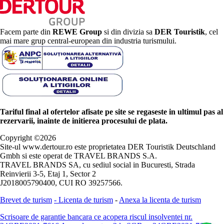
Facem parte din
REWE Group
si din divizia sa
DER Touristik
, cel
mai mare grup central-european din industria turismului.
Tariful final al ofertelor afisate pe site se regaseste in ultimul pas al
rezervarii, inainte de initierea procesului de plata.
Copyright ©
2026
Site-ul www.dertour.ro este proprietatea DER Touristik Deutschland
Gmbh si este operat de TRAVEL BRANDS S.A.
TRAVEL BRANDS SA, cu sediul social in Bucuresti, Strada
Reinvierii 3-5, Etaj 1, Sector 2
J2018005790400, CUI RO 39257566.
Brevet de turism
-
Licenta de turism
-
Anexa la licenta de turism
Scrisoare de garantie bancara ce acopera riscul insolventei nr.