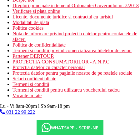
Drepturi principale in temeiul Ordonantei Guvernului nr. 2/2018
Verificare si plata online
Licente, documente juridice si contractul cu turistul
Modalitati de plata
Politica cookies
Nota de informare privind protectia datelor pentru contactele de
afaceri
Politica de confidentialitate
Termeni si conditii privind comercializarea biletelor de avion
Partener DERTOUR
PROTECTIA CONSUMATORILOR - A.N.P.C.
Protectia datelor cu caracter personal
Protectia datelor pentru paginile noastre de pe retelele sociale
Setari confidentialitate
Termeni si conditii
Termeni si conditii pentru utilizarea voucherului cadou
Vacante in rate
Lu - Vi 8am-20pm l Sb 9am-18 pm
031 22 99 222
WHATSAPP - SCRIE-NE