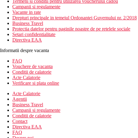
Termeni si conditii pentru utilizarea voucherului cadou
Campanii si regulamente
Vacante in rate
Drepturi principale in temeiul Ordonantei Guvernului nr. 2/2018
Business Travel
Protectia datelor pentru paginile noastre de pe retelele sociale
Setari confidentialitate
Directiva EAA
Informatii despre vacanta
FAQ
Vouchere de vacanta
Conditii de calatorie
Acte Calatorie
Verificare si plata online
Acte Calatorie
Agentii
Business Travel
Campanii si regulamente
Conditii de calatorie
Contact
Directiva EAA
FAQ
Despre noi