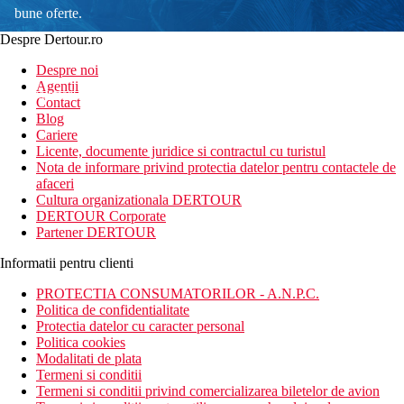
bune oferte.
Despre Dertour.ro
Inscrie-te la
Despre noi
Agentii
newsletter!
Contact
Blog
Cariere
Licente, documente juridice si contractul cu turistul
Nota de informare privind protectia datelor pentru contactele de
afaceri
Cultura organizationala DERTOUR
DERTOUR Corporate
Partener DERTOUR
Informatii pentru clienti
PROTECTIA CONSUMATORILOR - A.N.P.C.
Politica de confidentialitate
Protectia datelor cu caracter personal
Politica cookies
Modalitati de plata
Termeni si conditii
Termeni si conditii privind comercializarea biletelor de avion