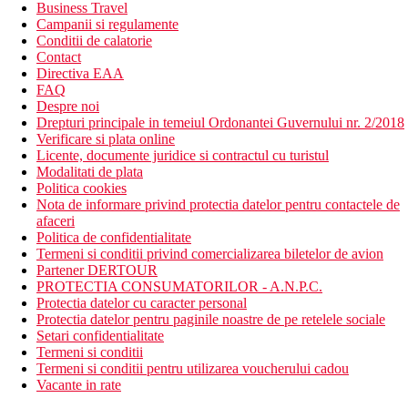
Business Travel
Campanii si regulamente
Conditii de calatorie
Contact
Directiva EAA
FAQ
Despre noi
Drepturi principale in temeiul Ordonantei Guvernului nr. 2/2018
Verificare si plata online
Licente, documente juridice si contractul cu turistul
Modalitati de plata
Politica cookies
Nota de informare privind protectia datelor pentru contactele de
afaceri
Politica de confidentialitate
Termeni si conditii privind comercializarea biletelor de avion
Partener DERTOUR
PROTECTIA CONSUMATORILOR - A.N.P.C.
Protectia datelor cu caracter personal
Protectia datelor pentru paginile noastre de pe retelele sociale
Setari confidentialitate
Termeni si conditii
Termeni si conditii pentru utilizarea voucherului cadou
Vacante in rate