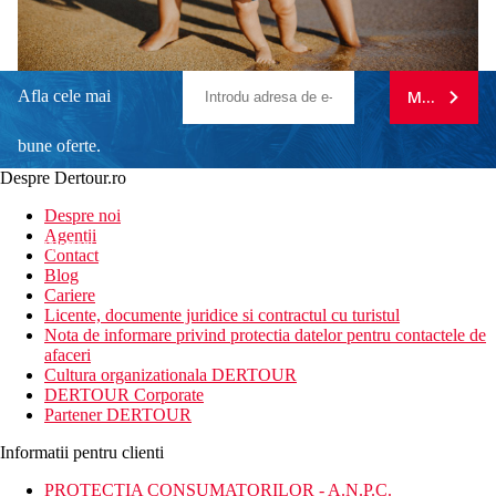
Afla cele mai
MA ABONE
bune oferte.
Despre Dertour.ro
Inscrie-te la
Despre noi
Agentii
newsletter!
Contact
Blog
Cariere
Licente, documente juridice si contractul cu turistul
Nota de informare privind protectia datelor pentru contactele de
afaceri
Cultura organizationala DERTOUR
DERTOUR Corporate
Partener DERTOUR
Informatii pentru clienti
PROTECTIA CONSUMATORILOR - A.N.P.C.