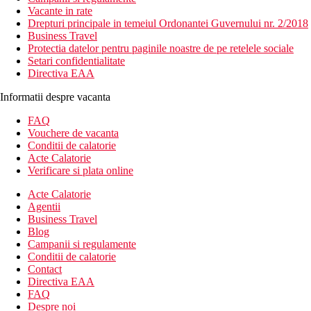
Vacante in rate
Drepturi principale in temeiul Ordonantei Guvernului nr. 2/2018
Business Travel
Protectia datelor pentru paginile noastre de pe retelele sociale
Setari confidentialitate
Directiva EAA
Informatii despre vacanta
FAQ
Vouchere de vacanta
Conditii de calatorie
Acte Calatorie
Verificare si plata online
Acte Calatorie
Agentii
Business Travel
Blog
Campanii si regulamente
Conditii de calatorie
Contact
Directiva EAA
FAQ
Despre noi