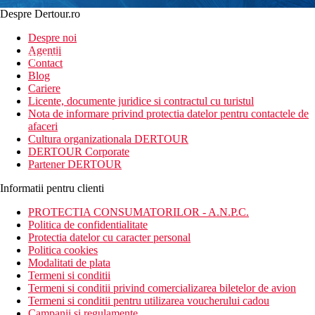
Despre Dertour.ro
Inscrie-te la
Despre noi
Agentii
newsletter!
Contact
Blog
Cariere
Licente, documente juridice si contractul cu turistul
Nota de informare privind protectia datelor pentru contactele de
afaceri
Cultura organizationala DERTOUR
DERTOUR Corporate
Partener DERTOUR
Informatii pentru clienti
PROTECTIA CONSUMATORILOR - A.N.P.C.
Politica de confidentialitate
Protectia datelor cu caracter personal
Politica cookies
Modalitati de plata
Termeni si conditii
Termeni si conditii privind comercializarea biletelor de avion
Termeni si conditii pentru utilizarea voucherului cadou
Campanii si regulamente