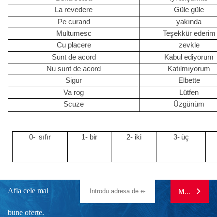
La revedere
Güle güle
Pe curand
yakında
Multumesc
Teşekkür ederim
Cu placere
zevkle
Sunt de acord
Kabul ediyorum
Nu sunt de acord
Katılmıyorum
Sigur
Elbette
Va rog
Lütfen
Scuze
Üzgünüm
0-
sıfır
1- bir
2- iki
3-
üç
Afla cele mai
MA ABONE
bune oferte.