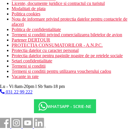
Licente, documente juridice si contractul cu turistul
Modalitati de plata
Politica cookies
Nota de informare privind protectia datelor pentru contactele de
afaceri
Politica de confidentialitate
Termeni si conditii privind comercializarea biletelor de avion
Partener DERTOUR
PROTECTIA CONSUMATORILOR - A.N.P.C.
Protectia datelor cu caracter personal
Protectia datelor pentru paginile noastre de pe retelele sociale
Setari confidentialitate
Termeni si conditii
Termeni si conditii pentru utilizarea voucherului cadou
Vacante in rate
Lu - Vi 8am-20pm l Sb 9am-18 pm
031 22 99 222
WHATSAPP - SCRIE-NE