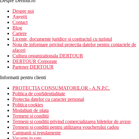
Despre Dertour.ro
Inscrie-te la
Despre noi
Agentii
newsletter!
Contact
Blog
Cariere
Licente, documente juridice si contractul cu turistul
Nota de informare privind protectia datelor pentru contactele de
afaceri
Cultura organizationala DERTOUR
DERTOUR Corporate
Partener DERTOUR
Informatii pentru clienti
PROTECTIA CONSUMATORILOR - A.N.P.C.
Politica de confidentialitate
Protectia datelor cu caracter personal
Politica cookies
Modalitati de plata
Termeni si conditii
Termeni si conditii privind comercializarea biletelor de avion
Termeni si conditii pentru utilizarea voucherului cadou
Campanii si regulamente
Vacante in rate