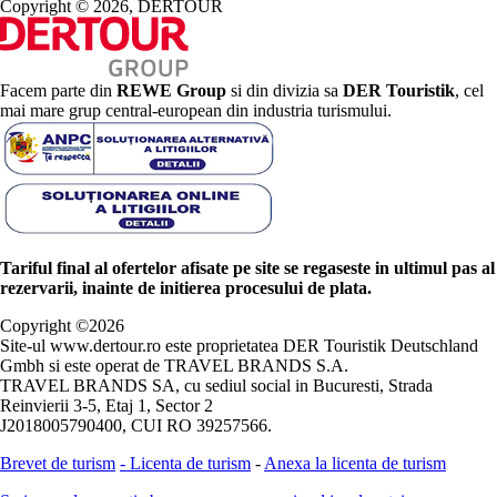
Copyright © 2026, DERTOUR
Facem parte din
REWE Group
si din divizia sa
DER Touristik
, cel
mai mare grup central-european din industria turismului.
Tariful final al ofertelor afisate pe site se regaseste in ultimul pas al
rezervarii, inainte de initierea procesului de plata.
Copyright ©
2026
Site-ul www.dertour.ro este proprietatea DER Touristik Deutschland
Gmbh si este operat de TRAVEL BRANDS S.A.
TRAVEL BRANDS SA, cu sediul social in Bucuresti, Strada
Reinvierii 3-5, Etaj 1, Sector 2
J2018005790400, CUI RO 39257566.
Brevet de turism
-
Licenta de turism
-
Anexa la licenta de turism