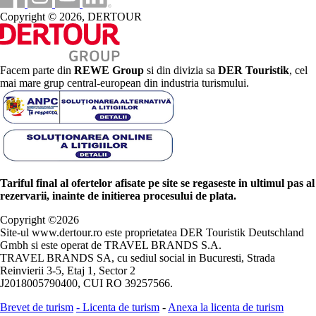
Copyright © 2026, DERTOUR
Facem parte din
REWE Group
si din divizia sa
DER Touristik
, cel
mai mare grup central-european din industria turismului.
Tariful final al ofertelor afisate pe site se regaseste in ultimul pas al
rezervarii, inainte de initierea procesului de plata.
Copyright ©
2026
Site-ul www.dertour.ro este proprietatea DER Touristik Deutschland
Gmbh si este operat de TRAVEL BRANDS S.A.
TRAVEL BRANDS SA, cu sediul social in Bucuresti, Strada
Reinvierii 3-5, Etaj 1, Sector 2
J2018005790400, CUI RO 39257566.
Brevet de turism
-
Licenta de turism
-
Anexa la licenta de turism