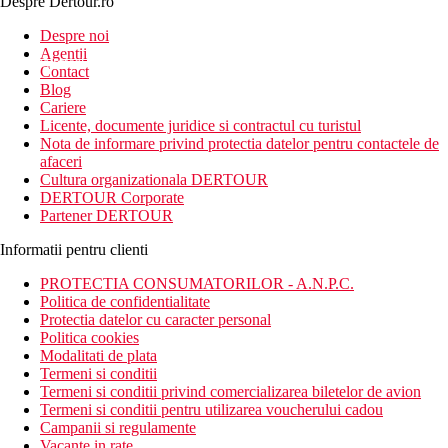
Despre Dertour.ro
Inscrie-te la
Despre noi
Agentii
newsletter!
Contact
Blog
Cariere
Licente, documente juridice si contractul cu turistul
Nota de informare privind protectia datelor pentru contactele de
afaceri
Cultura organizationala DERTOUR
DERTOUR Corporate
Partener DERTOUR
Informatii pentru clienti
PROTECTIA CONSUMATORILOR - A.N.P.C.
Politica de confidentialitate
Protectia datelor cu caracter personal
Politica cookies
Modalitati de plata
Termeni si conditii
Termeni si conditii privind comercializarea biletelor de avion
Termeni si conditii pentru utilizarea voucherului cadou
Campanii si regulamente
Vacante in rate