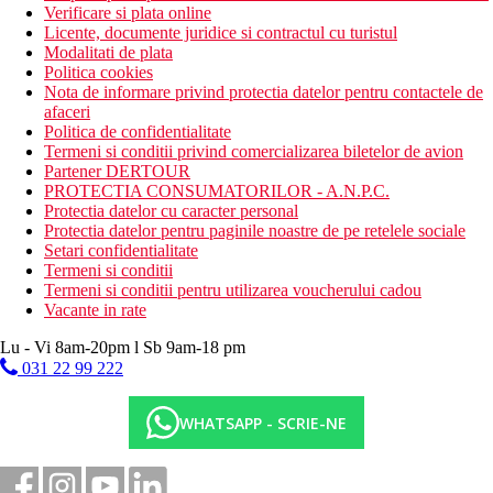
Verificare si plata online
Licente, documente juridice si contractul cu turistul
Modalitati de plata
Politica cookies
Nota de informare privind protectia datelor pentru contactele de
afaceri
Politica de confidentialitate
Termeni si conditii privind comercializarea biletelor de avion
Partener DERTOUR
PROTECTIA CONSUMATORILOR - A.N.P.C.
Protectia datelor cu caracter personal
Protectia datelor pentru paginile noastre de pe retelele sociale
Setari confidentialitate
Termeni si conditii
Termeni si conditii pentru utilizarea voucherului cadou
Vacante in rate
Lu - Vi 8am-20pm l Sb 9am-18 pm
031 22 99 222
WHATSAPP - SCRIE-NE