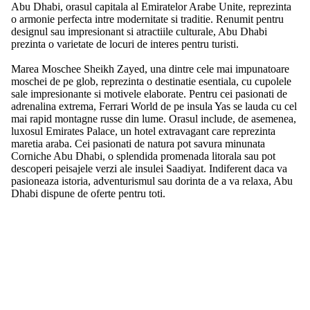
Abu Dhabi, orasul capitala al Emiratelor Arabe Unite, reprezinta
o armonie perfecta intre modernitate si traditie. Renumit pentru
designul sau impresionant si atractiile culturale, Abu Dhabi
prezinta o varietate de locuri de interes pentru turisti.
Marea Moschee Sheikh Zayed, una dintre cele mai impunatoare
moschei de pe glob, reprezinta o destinatie esentiala, cu cupolele
sale impresionante si motivele elaborate. Pentru cei pasionati de
adrenalina extrema, Ferrari World de pe insula Yas se lauda cu cel
mai rapid montagne russe din lume. Orasul include, de asemenea,
luxosul Emirates Palace, un hotel extravagant care reprezinta
maretia araba. Cei pasionati de natura pot savura minunata
Corniche Abu Dhabi, o splendida promenada litorala sau pot
descoperi peisajele verzi ale insulei Saadiyat. Indiferent daca va
pasioneaza istoria, adventurismul sau dorinta de a va relaxa, Abu
Dhabi dispune de oferte pentru toti.