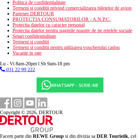
Politica de confidentialitate
Termeni si conditii privind comercializarea biletelor de avion
Partener DERTOUR
PROTECTIA CONSUMATORILOR - A.N.P.C.
Protectia datelor cu caracter personal
Protectia datelor pentru paginile noastre de pe retelele sociale
Setari confidentialitate
Termeni si conditii
Termeni si conditii pentru utilizarea voucherului cadou
Vacante in rate
Lu - Vi 8am-20pm l Sb 9am-18 pm
031 22 99 222
WHATSAPP - SCRIE-NE
Copyright © 2026, DERTOUR
Facem parte din
REWE Group
si din divizia sa
DER Touristik
, cel