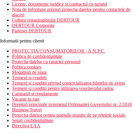
Licente, documente juridice si contractul cu turistul
Nota de informare privind protectia datelor pentru contactele de
afaceri
Cultura organizationala DERTOUR
DERTOUR Corporate
Partener DERTOUR
Informatii pentru clienti
PROTECTIA CONSUMATORILOR - A.N.P.C.
Politica de confidentialitate
Protectia datelor cu caracter personal
Politica cookies
Modalitati de plata
Termeni si conditii
Termeni si conditii privind comercializarea biletelor de avion
Termeni si conditii pentru utilizarea voucherului cadou
Campanii si regulamente
Vacante in rate
Drepturi principale in temeiul Ordonantei Guvernului nr. 2/2018
Business Travel
Protectia datelor pentru paginile noastre de pe retelele sociale
Setari confidentialitate
Directiva EAA