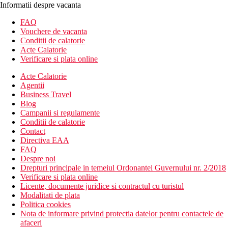
Informatii despre vacanta
FAQ
Vouchere de vacanta
Conditii de calatorie
Acte Calatorie
Verificare si plata online
Acte Calatorie
Agentii
Business Travel
Blog
Campanii si regulamente
Conditii de calatorie
Contact
Directiva EAA
FAQ
Despre noi
Drepturi principale in temeiul Ordonantei Guvernului nr. 2/2018
Verificare si plata online
Licente, documente juridice si contractul cu turistul
Modalitati de plata
Politica cookies
Nota de informare privind protectia datelor pentru contactele de
afaceri