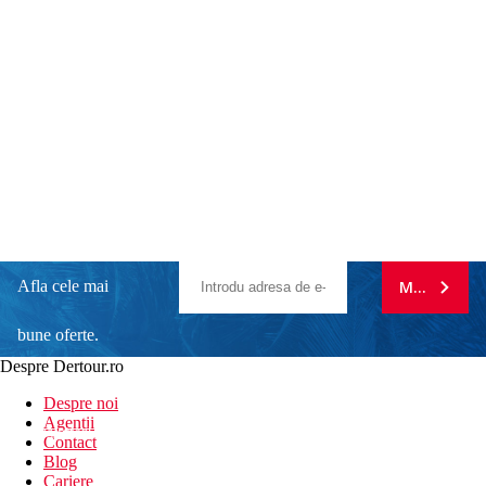
Afla cele mai
MA ABONE
bune oferte.
Despre Dertour.ro
Inscrie-te la
Despre noi
Agentii
newsletter!
Contact
Blog
Cariere