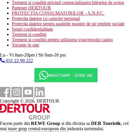
Termeni si conditii privind comercializarea biletelor de avion
jacuzzi (doar adulti)
Partener DERTOUR
loc de joaca
PROTECTIA CONSUMATORILOR - A.N.P.C.
Wi-Fi (gratuit)
Protectia datelor cu caracter personal
mini club (pentru copii de la 4 ani)
Protectia datelor pentru paginile noastre de pe retelele sociale
mini discoteca
Setari confidentialitate
centru de scufundari incl. bazin de antrenament
Termeni si conditii
fitness
Termeni si conditii pentru utilizarea voucherului cadou
centru spa
Vacante in rate
salon de infrumusetare
magazine
Lu - Vi 8am-20pm l Sb 9am-18 pm
Descrierea plajei
031 22 99 222
nisipos
bar pe plaja
WHATSAPP - SCRIE-NE
sezlonguri, umbrele si prosoape gratuite
Activitati gratuite
programe de animatie de zi si de seara
fitness
Copyright © 2026, DERTOUR
aerobic in apa
bocce
volei pe plaja
minifotbal (iluminat si echipament contra cost)
Facem parte din
REWE Group
si din divizia sa
DER Touristik
, cel
tenis (iluminat si echipament contra cost)
mai mare grup central-european din industria turismului.
tenis de masa