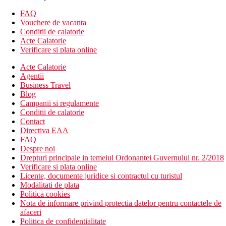
Camera dubla, Superioara: 2 paturi separate
FAQ
Camera dubla, Deluxe: mai spatioasa, canapea
Vouchere de vacanta
Camera dubla, Fabuloasa: vedere la piscina, mai
Conditii de calatorie
spatioasa, terasa, dressing, canapea
Acte Calatorie
Camera dubla, Confort: 2 dormitoare separate optic, paturi
Verificare si plata online
suplimentare sub forma de canapea
Camera dubla, Premium: vedere la mare, mai spatioasa,
Acte Calatorie
canapea
Agentii
Camera dubla, Swim-Up: acces direct la piscina privata
Business Travel
incalzita, canapea, filtru de cafea, dressing, minibar
Blog
(gratuit)
Campanii si regulamente
Camera de familie: 2 bai, 2 dormitoare separate, canapea,
Conditii de calatorie
4 paturi fixe
Contact
Directiva EAA
Descrierea hotelului
FAQ
hol de intrare cu receptie
Despre noi
restaurantul principal
Drepturi principale in temeiul Ordonantei Guvernului nr. 2/2018
restaurante tematice (contra cost)
Verificare si plata online
bar in receptie
Licente, documente juridice si contractul cu turistul
bar langa piscina
Modalitati de plata
bar pe plaja
Politica cookies
peste 10 piscine (sezlonguri, umbrele si prosoape gratuite)
Nota de informare privind protectia datelor pentru contactele de
piscine pentru copii (1 incalzit iarna si 1 cu tobogane
afaceri
pentru copii)
Politica de confidentialitate
piscine incalzite pentru inot