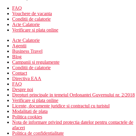
hol de intrare cu receptie
FAQ
restaurant
Vouchere de vacanta
bar
Conditii de calatorie
salon
Acte Calatorie
bar englezesc
Verificare si plata online
fitness
centru SPA
Acte Calatorie
piscina pe acoperis (sezlonguri si umbrele gratuite)
Agentii
Wifi
Business Travel
sala de consiliu
Blog
centru de afaceri
Campanii si regulamente
club pentru copii
Conditii de calatorie
Contact
Descrierea plajei
Directiva EAA
plaja publica cu nisip
FAQ
transfer de la hotel la plaja
Despre noi
taxa de intrare
Drepturi principale in temeiul Ordonantei Guvernului nr. 2/2018
Verificare si plata online
Activitati sportive gratuite
Licente, documente juridice si contractul cu turistul
fitness
Modalitati de plata
Politica cookies
Activitati contra cost
Nota de informare privind protectia datelor pentru contactele de
centru SPA si Wellness
afaceri
sauna
Politica de confidentialitate