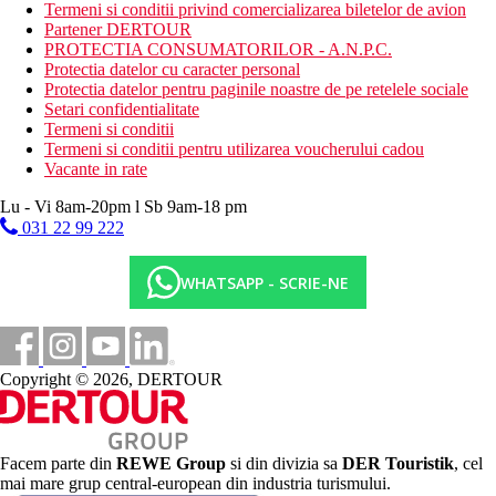
Termeni si conditii privind comercializarea biletelor de avion
Mese
Partener DERTOUR
Mic dejun
PROTECTIA CONSUMATORILOR - A.N.P.C.
Bufet mic dejun
Protectia datelor cu caracter personal
Protectia datelor pentru paginile noastre de pe retelele sociale
Demipensiune
Setari confidentialitate
Mic dejun si cina tip bufet
Termeni si conditii
Termeni si conditii pentru utilizarea voucherului cadou
All Inclusive
Vacante in rate
Mic dejun, pranz si cina tip bufet
Gustare usoara, cafea, ceai, inghetata si produse de
Lu - Vi 8am-20pm l Sb 9am-18 pm
patiserie dulci (24 de ore pe zi)
031 22 99 222
Bauturi alcoolice si nealcoolice alese
Categoria oficiala
WHATSAPP - SCRIE-NE
5 stele
Distanţe
Copyright © 2026, DERTOUR
30 km
Distanta de cel mai apropiat aeroport
100 m
Magazine
Facem parte din
REWE Group
si din divizia sa
DER Touristik
, cel
mai mare grup central-european din industria turismului.