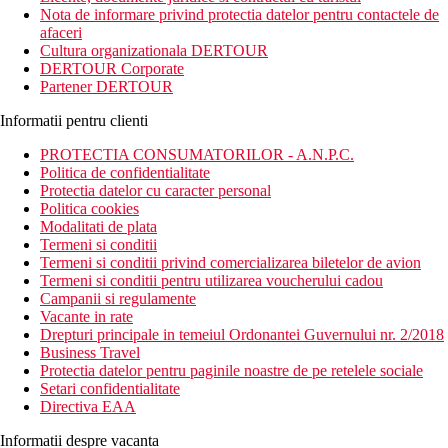
dotat cu sala de fitness, spa & centru de wellness, camere
Nota de informare privind protectia datelor pentru contactele de
moderne si confortabile, receptie deschisa non stop, sala de
afaceri
conferinta, room service.
Cultura organizationala DERTOUR
DERTOUR Corporate
Distanta
Partener DERTOUR
3.8 km distanta de Plaja Al Mamzar Open Beach
7 km distanta de Acvariul Sharjah
Informatii pentru clienti
1.1 km distanta de Aeroportul International Dubai
PROTECTIA CONSUMATORILOR - A.N.P.C.
Descrierea camerei
Politica de confidentialitate
Toate camerele dispun de:
Protectia datelor cu caracter personal
Politica cookies
uscator de par
Modalitati de plata
TV prin satelit
Termeni si conditii
telefon
Termeni si conditii privind comercializarea biletelor de avion
dus sau cada
Termeni si conditii pentru utilizarea voucherului cadou
balcon / terasa
Campanii si regulamente
halat de baie
Vacante in rate
papuci de casa
Drepturi principale in temeiul Ordonantei Guvernului nr. 2/2018
lenjerie de pat
Business Travel
TV prin satelit
Protectia datelor pentru paginile noastre de pe retelele sociale
minibar
Setari confidentialitate
Directiva EAA
Descrierea hotelului
Hotelul dispune de:
Informatii despre vacanta