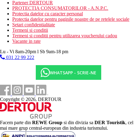
Descrierea plajei
Partener DERTOUR
plaja cu nisip
PROTECTIA CONSUMATORILOR - A.N.P.C.
Protectia datelor cu caracter personal
Activitati sportive gratuite
Protectia datelor pentru paginile noastre de pe retelele sociale
plaja
Setari confidentialitate
fitness
Termeni si conditii
Termeni si conditii pentru utilizarea voucherului cadou
Activitati sportive contra cost
Vacante in rate
teren de golf (la maxim 3 km)
masaj
Lu - Vi 8am-20pm l Sb 9am-18 pm
spa & centru de wellness
031 22 99 222
Dieta
restaurant - ce serveste preparate culinare cu specific local
WHATSAPP - SCRIE-NE
si international
bar
Categoria oficiala
5 stele
Copyright © 2026, DERTOUR
Site web
https://www.avanihotels.com/en/deira-dubai
Facem parte din
REWE Group
si din divizia sa
DER Touristik
, cel
Distanţe
mai mare grup central-european din industria turismului.