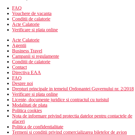
aer conditionat
FAQ
Wifi
Vouchere de vacanta
parcare
Conditii de calatorie
bancomat
Acte Calatorie
camera de bagaje
Verificare si plata online
birou de turism
Acte Calatorie
schimb valutar
Agentii
receptie deschisa non stop
Business Travel
babysitting (contra cost)
Campanii si regulamente
sala de fitness
Conditii de calatorie
spa & centru de wellness (contra cost)
Contact
sala de conferinta (contra cost)
Directiva EAA
curatatorie chimica (contra cost)
FAQ
servicii de curatatorie (contra cost)
Despre noi
transfer de la si/sau la aeroport (contra cost)
Drepturi principale in temeiul Ordonantei Guvernului nr. 2/2018
business centre
Verificare si plata online
lift
Licente, documente juridice si contractul cu turistul
room service
Modalitati de plata
piscina
Politica cookies
terasa
Nota de informare privind protectia datelor pentru contactele de
restaurant
afaceri
cafenea
Politica de confidentialitate
bar
Termeni si conditii privind comercializarea biletelor de avion