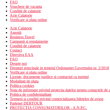
restaurant a la carte (libanez, mediteranean, italian, steak 
FAQ
baruri
Vouchere de vacanta
baruri la piscina, club de noapte
Conditii de calatorie
piscina, piscina infinita, piscina pentru copii (sezlonguri si
Acte Calatorie
club pentru copii (pentru copii de la 4 la 12 ani)
Verificare si plata online
centru SPA
fitness
Acte Calatorie
terenuri de tenis
Agentii
terenuri de squash
Business Travel
sporturi acvatice
Campanii si regulamente
Conditii de calatorie
Descrierea plajei
Contact
nisipos
Directiva EAA
sezlonguri si umbrele gratuite
FAQ
Despre noi
Activitati sportive gratuite
Drepturi principale in temeiul Ordonantei Guvernului nr. 2/2018
fitness
Verificare si plata online
volei
Licente, documente juridice si contractul cu turistul
Modalitati de plata
Activitati sportive contra cost
Politica cookies
sporturi acvatice pe plaja
Nota de informare privind protectia datelor pentru contactele de a
Politica de confidentialitate
Mese incluse
Termeni si conditii privind comercializarea biletelor de avion
Demipensiune: mic dejun si cina tip bufet
Partener DERTOUR
PROTECTIA CONSUMATORILOR - A.N.P.C.
Categoria oficiala