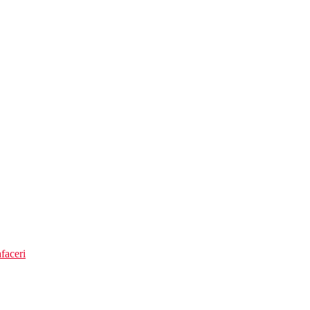
house)
 umbrele gratuite)
faceri