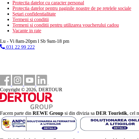
Protectia datelor cu caracter personal
5 stele
Protectia datelor pentru paginile noastre de pe retelele sociale
Setari confidentialitate
Distanţe
Termeni si conditii
Termeni si conditii pentru utilizarea voucherului cadou
Vacante in rate
25 km
Centrul orasului
Lu - Vi 8am-20pm l Sb 9am-18 pm
031 22 99 222
200 m
Magazine
0 m
Distanta pana la plaja
33 km
Distanta de cel mai apropiat aeroport
Copyright © 2026, DERTOUR
Plaja
Sezlonguri si umbrele gratuite pe plaja
Facem parte din
REWE Group
si din divizia sa
DER Touristik
, cel 
Hotel langa plaja
Vacanta la plaja
Piscine