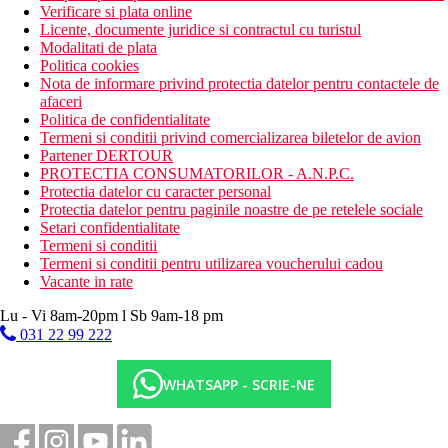
Verificare si plata online
Licente, documente juridice si contractul cu turistul
Modalitati de plata
Politica cookies
Nota de informare privind protectia datelor pentru contactele de
afaceri
Politica de confidentialitate
Termeni si conditii privind comercializarea biletelor de avion
Partener DERTOUR
PROTECTIA CONSUMATORILOR - A.N.P.C.
Protectia datelor cu caracter personal
Protectia datelor pentru paginile noastre de pe retelele sociale
Setari confidentialitate
Termeni si conditii
Termeni si conditii pentru utilizarea voucherului cadou
Vacante in rate
Lu - Vi 8am-20pm l Sb 9am-18 pm
031 22 99 222
WHATSAPP - SCRIE-NE