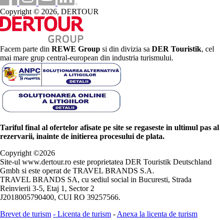
Copyright © 2026, DERTOUR
Facem parte din
REWE Group
si din divizia sa
DER Touristik
, cel
mai mare grup central-european din industria turismului.
Tariful final al ofertelor afisate pe site se regaseste in ultimul pas al
rezervarii, inainte de initierea procesului de plata.
Copyright ©
2026
Site-ul www.dertour.ro este proprietatea DER Touristik Deutschland
Gmbh si este operat de TRAVEL BRANDS S.A.
TRAVEL BRANDS SA, cu sediul social in Bucuresti, Strada
Reinvierii 3-5, Etaj 1, Sector 2
J2018005790400, CUI RO 39257566.
Brevet de turism
-
Licenta de turism
-
Anexa la licenta de turism