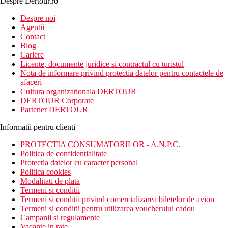
Despre Dertour.ro
Inscrie-te la
Despre noi
Agentii
newsletter!
Contact
Blog
Cariere
Licente, documente juridice si contractul cu turistul
Nota de informare privind protectia datelor pentru contactele de
afaceri
Cultura organizationala DERTOUR
DERTOUR Corporate
Partener DERTOUR
Informatii pentru clienti
PROTECTIA CONSUMATORILOR - A.N.P.C.
Politica de confidentialitate
Protectia datelor cu caracter personal
Politica cookies
Modalitati de plata
Termeni si conditii
Termeni si conditii privind comercializarea biletelor de avion
Termeni si conditii pentru utilizarea voucherului cadou
Campanii si regulamente
Vacante in rate