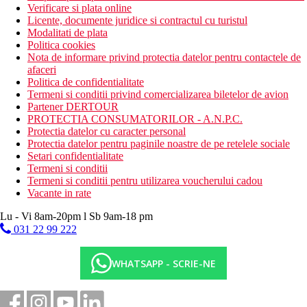
Verificare si plata online
Licente, documente juridice si contractul cu turistul
Modalitati de plata
Politica cookies
Nota de informare privind protectia datelor pentru contactele de
afaceri
Politica de confidentialitate
Termeni si conditii privind comercializarea biletelor de avion
Partener DERTOUR
PROTECTIA CONSUMATORILOR - A.N.P.C.
Protectia datelor cu caracter personal
Protectia datelor pentru paginile noastre de pe retelele sociale
Setari confidentialitate
Termeni si conditii
Termeni si conditii pentru utilizarea voucherului cadou
Vacante in rate
Lu - Vi 8am-20pm l Sb 9am-18 pm
031 22 99 222
WHATSAPP - SCRIE-NE