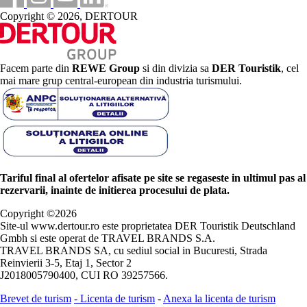
Copyright © 2026, DERTOUR
Facem parte din
REWE Group
si din divizia sa
DER Touristik
, cel
mai mare grup central-european din industria turismului.
Tariful final al ofertelor afisate pe site se regaseste in ultimul pas al
rezervarii, inainte de initierea procesului de plata.
Copyright ©
2026
Site-ul www.dertour.ro este proprietatea DER Touristik Deutschland
Gmbh si este operat de TRAVEL BRANDS S.A.
TRAVEL BRANDS SA, cu sediul social in Bucuresti, Strada
Reinvierii 3-5, Etaj 1, Sector 2
J2018005790400, CUI RO 39257566.
Brevet de turism
-
Licenta de turism
-
Anexa la licenta de turism