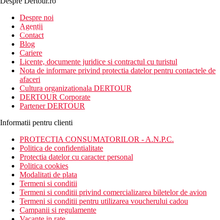
Despre Dertour.ro
Inscrie-te la
Despre noi
Agentii
newsletter!
Contact
Blog
Cariere
Licente, documente juridice si contractul cu turistul
Nota de informare privind protectia datelor pentru contactele de
afaceri
Cultura organizationala DERTOUR
DERTOUR Corporate
Partener DERTOUR
Informatii pentru clienti
PROTECTIA CONSUMATORILOR - A.N.P.C.
Politica de confidentialitate
Protectia datelor cu caracter personal
Politica cookies
Modalitati de plata
Termeni si conditii
Termeni si conditii privind comercializarea biletelor de avion
Termeni si conditii pentru utilizarea voucherului cadou
Campanii si regulamente
Vacante in rate