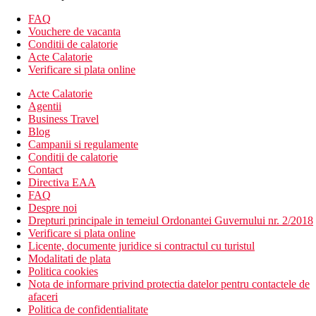
Aparat pentru prepararea de ceai/cafea
FAQ
Prosoape/lenjerie de pat contra cost
Vouchere de vacanta
TV
Conditii de calatorie
Frigider
Acte Calatorie
Lenjerie de pat
Verificare si plata online
Cana fierbator
Telefon
Acte Calatorie
Uscator de haine
Agentii
Garderoba sau dulap
Business Travel
Scaun inalt pentru copii
Blog
Aer conditionat
Campanii si regulamente
Suport de haine
Conditii de calatorie
Contact
Descrierea hotelului
Directiva EAA
Hotelul ofera:
FAQ
Receptie 24/24
Despre noi
Camera de bagaje
Drepturi principale in temeiul Ordonantei Guvernului nr. 2/2018
Schimb valutar
Verificare si plata online
Parcare gratuita
Licente, documente juridice si contractul cu turistul
Wi-Fi gratuit
Modalitati de plata
Piscina in aer liber
Politica cookies
Centru Wellness & SPA
Nota de informare privind protectia datelor pentru contactele de
Minimarket
afaceri
Seif
Politica de confidentialitate
Lift