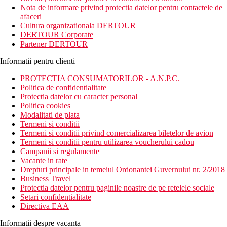
de camere spatioase si are amenajata o suprafata de 350 ha care
Nota de informare privind protectia datelor pentru contactele de
beneficiaza de paza.
afaceri
Cultura organizationala DERTOUR
Distanta
DERTOUR Corporate
Plaja: la aproximativ 1.6 km
Partener DERTOUR
Centru: la aproximativ 3 km
Restaurante, baruri si cafenele: in apropiere
Informatii pentru clienti
Descrierea camerei
PROTECTIA CONSUMATORILOR - A.N.P.C.
Camerele beneficiaza de:
Politica de confidentialitate
Articole de toaleta gratuite
Protectia datelor cu caracter personal
Halat de baie
Politica cookies
Toaleta
Modalitati de plata
Cada sau dus
Termeni si conditii
Uscator de par
Termeni si conditii privind comercializarea biletelor de avion
Birou
Termeni si conditii pentru utilizarea voucherului cadou
Seif
Campanii si regulamente
Etaje superioare accesibile cu liftul
Vacante in rate
TV cu ecran plat
Drepturi principale in temeiul Ordonantei Guvernului nr. 2/2018
Serviciu de trezire
Business Travel
Uscator de rufe
Protectia datelor pentru paginile noastre de pe retelele sociale
Prosoape
Setari confidentialitate
Intreaga unitate accesibila cu scaunul cu rotile
Directiva EAA
Facilitati de calcat
Zona de relaxare
Informatii despre vacanta