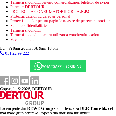
Termeni si conditii privind comercializarea biletelor de avion
Descrierea plajei
Partener DERTOUR
Plaja cu nisip
PROTECTIA CONSUMATORILOR - A.N.P.C.
Protectia datelor cu caracter personal
Sport si Relaxare
Protectia datelor pentru paginile noastre de pe retelele sociale
Inchiriere biciclete
Setari confidentialitate
Tenis de masa
Termeni si conditii
Darts
Termeni si conditii pentru utilizarea voucherului cadou
Aerobic
Vacante in rate
Centru Wellness & SPA
Club pentru copii
Lu - Vi 8am-20pm l Sb 9am-18 pm
031 22 99 222
Categoria oficiala
5 stele
WHATSAPP - SCRIE-NE
Distanţe
3 km
Centrul orasului
Copyright © 2026, DERTOUR
1,6 km
Distanta pana la plaja
Facem parte din
REWE Group
si din divizia sa
DER Touristik
, cel
300 m
mai mare grup central-european din industria turismului.
Restaurant