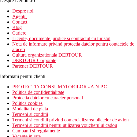
Despre Dertour.ro
Inscrie-te la
Despre noi
Agentii
newsletter!
Contact
Blog
Cariere
Licente, documente juridice si contractul cu turistul
Nota de informare privind protectia datelor pentru contactele de
afaceri
Cultura organizationala DERTOUR
DERTOUR Corporate
Partener DERTOUR
Informatii pentru clienti
PROTECTIA CONSUMATORILOR - A.N.P.C.
Politica de confidentialitate
Protectia datelor cu caracter personal
Politica cookies
Modalitati de plata
Termeni si conditii
Termeni si conditii privind comercializarea biletelor de avion
Termeni si conditii pentru utilizarea voucherului cadou
Campanii si regulamente
Vacante in rate