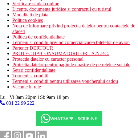
Verificare si plata online
Licente, documente juridice si contractul cu turistul
Modalitati de plata
Politica cookies
Nota de informare privind protectia datelor pentru contactele de
afaceri
Politica de confidentialitate
Termeni si conditii privind comercializarea biletelor de avion
Partener DERTOUR
PROTECTIA CONSUMATORILOR - A.N.P.C.
Protectia datelor cu caracter personal
Protectia datelor pentru paginile noastre de pe retelele sociale
Setari confidentialitate
Termeni si conditii
Termeni si conditii pentru utilizarea voucherului cadou
Vacante in rate
Lu - Vi 8am-20pm l Sb 9am-18 pm
031 22 99 222
WHATSAPP - SCRIE-NE