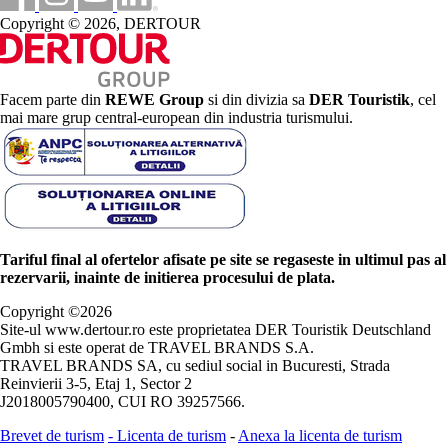
Copyright © 2026, DERTOUR
Facem parte din
REWE Group
si din divizia sa
DER Touristik
, cel
mai mare grup central-european din industria turismului.
Tariful final al ofertelor afisate pe site se regaseste in ultimul pas al
rezervarii, inainte de initierea procesului de plata.
Copyright ©
2026
Site-ul www.dertour.ro este proprietatea DER Touristik Deutschland
Gmbh si este operat de TRAVEL BRANDS S.A.
TRAVEL BRANDS SA, cu sediul social in Bucuresti, Strada
Reinvierii 3-5, Etaj 1, Sector 2
J2018005790400, CUI RO 39257566.
Brevet de turism
-
Licenta de turism
-
Anexa la licenta de turism