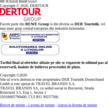
Copyright © 2026, DERTOUR
Facem parte din
REWE Group
si din divizia sa
DER Touristik
, cel
mai mare grup central-european din industria turismului.
Tariful final al ofertelor afisate pe site se regaseste in ultimul pas al
rezervarii, inainte de initierea procesului de plata.
Copyright ©
2026
Site-ul www.dertour.ro este proprietatea DER Touristik Deutschland
Gmbh si este operat de TRAVEL BRANDS S.A.
TRAVEL BRANDS SA, cu sediul social in Bucuresti, Strada
Reinvierii 3-5, Etaj 1, Sector 2
J2018005790400, CUI RO 39257566.
Brevet de turism
-
Licenta de turism
-
Anexa la licenta de turism