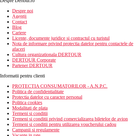
Despre Dertour.ro
Inscrie-te la
Despre noi
Agentii
newsletter!
Contact
Blog
Cariere
Licente, documente juridice si contractul cu turistul
Nota de informare privind protectia datelor pentru contactele de
afaceri
Cultura organizationala DERTOUR
DERTOUR Corporate
Partener DERTOUR
Informatii pentru clienti
PROTECTIA CONSUMATORILOR - A.N.P.C.
Politica de confidentialitate
Protectia datelor cu caracter personal
Politica cookies
Modalitati de plata
Termeni si conditii
Termeni si conditii privind comercializarea biletelor de avion
Termeni si conditii pentru utilizarea voucherului cadou
Campanii si regulamente
Vacante in rate