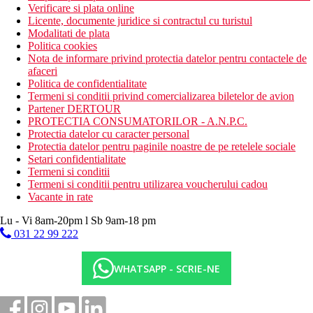
Verificare si plata online
Licente, documente juridice si contractul cu turistul
Modalitati de plata
Politica cookies
Nota de informare privind protectia datelor pentru contactele de
afaceri
Politica de confidentialitate
Termeni si conditii privind comercializarea biletelor de avion
Partener DERTOUR
PROTECTIA CONSUMATORILOR - A.N.P.C.
Protectia datelor cu caracter personal
Protectia datelor pentru paginile noastre de pe retelele sociale
Setari confidentialitate
Termeni si conditii
Termeni si conditii pentru utilizarea voucherului cadou
Vacante in rate
Lu - Vi 8am-20pm l Sb 9am-18 pm
031 22 99 222
WHATSAPP - SCRIE-NE