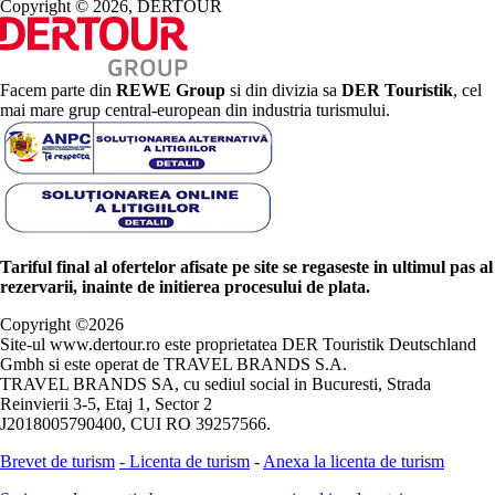
Copyright © 2026, DERTOUR
Facem parte din
REWE Group
si din divizia sa
DER Touristik
, cel
mai mare grup central-european din industria turismului.
Tariful final al ofertelor afisate pe site se regaseste in ultimul pas al
rezervarii, inainte de initierea procesului de plata.
Copyright ©
2026
Site-ul www.dertour.ro este proprietatea DER Touristik Deutschland
Gmbh si este operat de TRAVEL BRANDS S.A.
TRAVEL BRANDS SA, cu sediul social in Bucuresti, Strada
Reinvierii 3-5, Etaj 1, Sector 2
J2018005790400, CUI RO 39257566.
Brevet de turism
-
Licenta de turism
-
Anexa la licenta de turism