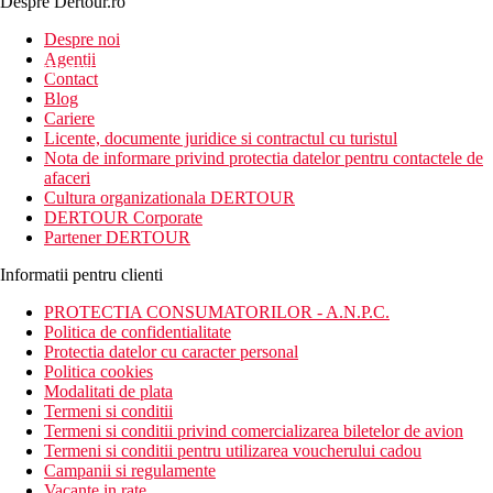
Despre Dertour.ro
Inscrie-te la
Despre noi
Agentii
newsletter!
Contact
Blog
Cariere
Licente, documente juridice si contractul cu turistul
Nota de informare privind protectia datelor pentru contactele de
afaceri
Cultura organizationala DERTOUR
DERTOUR Corporate
Partener DERTOUR
Informatii pentru clienti
PROTECTIA CONSUMATORILOR - A.N.P.C.
Politica de confidentialitate
Protectia datelor cu caracter personal
Politica cookies
Modalitati de plata
Termeni si conditii
Termeni si conditii privind comercializarea biletelor de avion
Termeni si conditii pentru utilizarea voucherului cadou
Campanii si regulamente
Vacante in rate