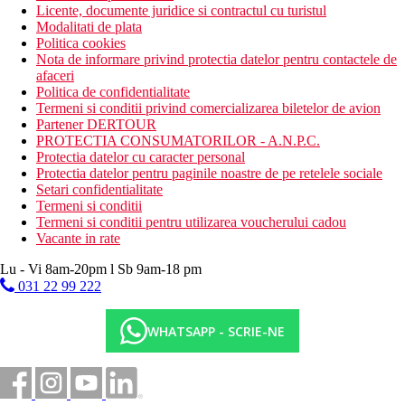
Licente, documente juridice si contractul cu turistul
Modalitati de plata
Politica cookies
Nota de informare privind protectia datelor pentru contactele de
afaceri
Politica de confidentialitate
Termeni si conditii privind comercializarea biletelor de avion
Partener DERTOUR
PROTECTIA CONSUMATORILOR - A.N.P.C.
Protectia datelor cu caracter personal
Protectia datelor pentru paginile noastre de pe retelele sociale
Setari confidentialitate
Termeni si conditii
Termeni si conditii pentru utilizarea voucherului cadou
Vacante in rate
Lu - Vi 8am-20pm l Sb 9am-18 pm
031 22 99 222
WHATSAPP - SCRIE-NE