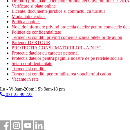
Drepturi principale in temeiul Ordonantei Guvernului nr. 2/2018
Verificare si plata online
Licente, documente juridice si contractul cu turistul
Modalitati de plata
Politica cookies
Nota de informare privind protectia datelor pentru contactele de a
Politica de confidentialitate
Termeni si conditii privind comercializarea biletelor de avion
Partener DERTOUR
PROTECTIA CONSUMATORILOR - A.N.P.C.
Protectia datelor cu caracter personal
Protectia datelor pentru paginile noastre de pe retelele sociale
Setari confidentialitate
Termeni si conditii
Termeni si conditii pentru utilizarea voucherului cadou
Vacante in rate
Lu - Vi 8am-20pm l Sb 9am-18 pm
031 22 99 222