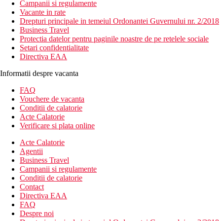
Campanii si regulamente
Vacante in rate
Drepturi principale in temeiul Ordonantei Guvernului nr. 2/2018
Business Travel
Protectia datelor pentru paginile noastre de pe retelele sociale
Setari confidentialitate
Directiva EAA
Informatii despre vacanta
FAQ
Vouchere de vacanta
Conditii de calatorie
Acte Calatorie
Verificare si plata online
Acte Calatorie
Agentii
Business Travel
Campanii si regulamente
Conditii de calatorie
Contact
Directiva EAA
FAQ
Despre noi