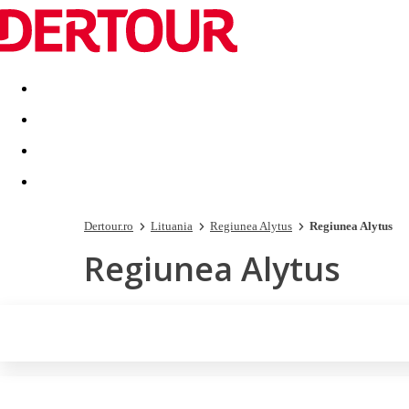
Destinatii
Vacanta perfecta
OFERTE DE NERATAT
Dertour.ro
Lituania
Regiunea Alytus
Regiunea Alytus
Regiunea Alytus