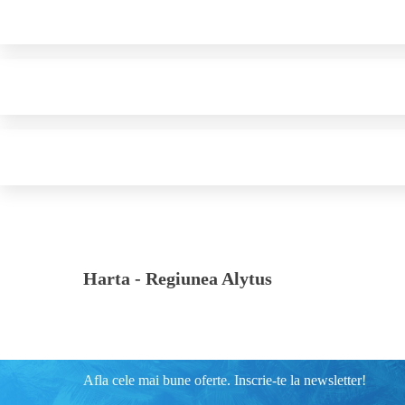
Harta -
Regiunea Alytus
Afla cele mai bune oferte. Inscrie-te la newsletter!