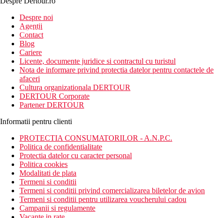
Despre Dertour.ro
Inscrie-te la
Despre noi
Agentii
newsletter!
Contact
Blog
Cariere
Licente, documente juridice si contractul cu turistul
Nota de informare privind protectia datelor pentru contactele de
afaceri
Cultura organizationala DERTOUR
DERTOUR Corporate
Partener DERTOUR
Informatii pentru clienti
PROTECTIA CONSUMATORILOR - A.N.P.C.
Politica de confidentialitate
Protectia datelor cu caracter personal
Politica cookies
Modalitati de plata
Termeni si conditii
Termeni si conditii privind comercializarea biletelor de avion
Termeni si conditii pentru utilizarea voucherului cadou
Campanii si regulamente
Vacante in rate