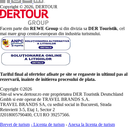
Copyright © 2026, DERTOUR
Facem parte din
REWE Group
si din divizia sa
DER Touristik
, cel
mai mare grup central-european din industria turismului.
Tariful final al ofertelor afisate pe site se regaseste in ultimul pas al
rezervarii, inainte de initierea procesului de plata.
Copyright ©
2026
Site-ul www.dertour.ro este proprietatea DER Touristik Deutschland
Gmbh si este operat de TRAVEL BRANDS S.A.
TRAVEL BRANDS SA, cu sediul social in Bucuresti, Strada
Reinvierii 3-5, Etaj 1, Sector 2
J2018005790400, CUI RO 39257566.
Brevet de turism
-
Licenta de turism
-
Anexa la licenta de turism