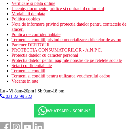
Verificare si plata online
Licente, documente juridice si contractul cu turistul
Modalitati de plata
Politica cookies
Nota de informare privind protectia datelor pentru contactele de
afaceri
Politica de confidentialitate
Termeni si conditii privind comercializarea biletelor de avion
Partener DERTOUR
PROTECTIA CONSUMATORILOR - A.N.P.C.
Protectia datelor cu caracter personal
Protectia datelor pentru paginile noastre de pe retelele sociale
Setari confidentialitate
Termeni si conditii
Termeni si conditii pentru utilizarea voucherului cadou
Vacante in rate
Lu - Vi 8am-20pm l Sb 9am-18 pm
031 22 99 222
WHATSAPP - SCRIE-NE