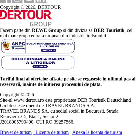
Copyright © 2026, DERTOUR
Facem parte din
REWE Group
si din divizia sa
DER Touristik
, cel
mai mare grup central-european din industria turismului.
Tariful final al ofertelor afisate pe site se regaseste in ultimul pas al
rezervarii, inainte de initierea procesului de plata.
Copyright ©
2026
Site-ul www.dertour.ro este proprietatea DER Touristik Deutschland
Gmbh si este operat de TRAVEL BRANDS S.A.
TRAVEL BRANDS SA, cu sediul social in Bucuresti, Strada
Reinvierii 3-5, Etaj 1, Sector 2
J2018005790400, CUI RO 39257566.
Brevet de turism
-
Licenta de turism
-
Anexa la licenta de turism