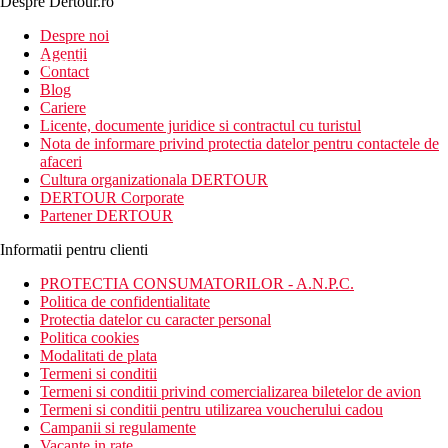
Despre Dertour.ro
Inscrie-te la
Despre noi
Agentii
newsletter!
Contact
Blog
Cariere
Licente, documente juridice si contractul cu turistul
Nota de informare privind protectia datelor pentru contactele de
afaceri
Cultura organizationala DERTOUR
DERTOUR Corporate
Partener DERTOUR
Informatii pentru clienti
PROTECTIA CONSUMATORILOR - A.N.P.C.
Politica de confidentialitate
Protectia datelor cu caracter personal
Politica cookies
Modalitati de plata
Termeni si conditii
Termeni si conditii privind comercializarea biletelor de avion
Termeni si conditii pentru utilizarea voucherului cadou
Campanii si regulamente
Vacante in rate