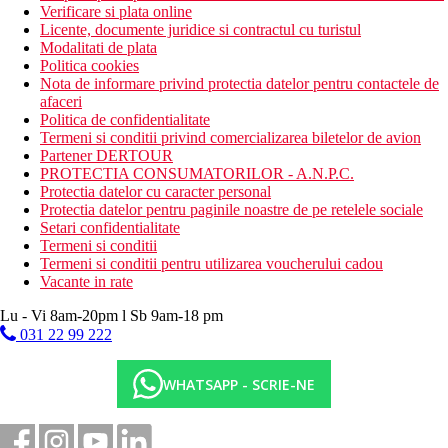
Verificare si plata online
Licente, documente juridice si contractul cu turistul
Modalitati de plata
Politica cookies
Nota de informare privind protectia datelor pentru contactele de
afaceri
Politica de confidentialitate
Termeni si conditii privind comercializarea biletelor de avion
Partener DERTOUR
PROTECTIA CONSUMATORILOR - A.N.P.C.
Protectia datelor cu caracter personal
Protectia datelor pentru paginile noastre de pe retelele sociale
Setari confidentialitate
Termeni si conditii
Termeni si conditii pentru utilizarea voucherului cadou
Vacante in rate
Lu - Vi 8am-20pm l Sb 9am-18 pm
031 22 99 222
WHATSAPP - SCRIE-NE