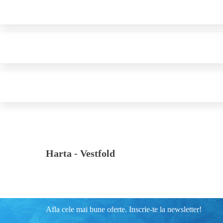
Harta -
Vestfold
Afla cele mai bune oferte. Inscrie-te la newsletter!