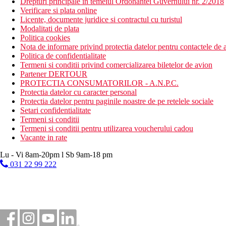
Drepturi principale in temeiul Ordonantei Guvernului nr. 2/2018
Verificare si plata online
Licente, documente juridice si contractul cu turistul
Modalitati de plata
Politica cookies
Nota de informare privind protectia datelor pentru contactele de a
Politica de confidentialitate
Termeni si conditii privind comercializarea biletelor de avion
Partener DERTOUR
PROTECTIA CONSUMATORILOR - A.N.P.C.
Protectia datelor cu caracter personal
Protectia datelor pentru paginile noastre de pe retelele sociale
Setari confidentialitate
Termeni si conditii
Termeni si conditii pentru utilizarea voucherului cadou
Vacante in rate
Lu - Vi 8am-20pm l Sb 9am-18 pm
031 22 99 222