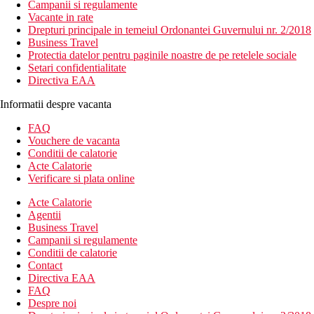
Campanii si regulamente
Vacante in rate
Drepturi principale in temeiul Ordonantei Guvernului nr. 2/2018
Business Travel
Protectia datelor pentru paginile noastre de pe retelele sociale
Setari confidentialitate
Directiva EAA
Informatii despre vacanta
FAQ
Vouchere de vacanta
Conditii de calatorie
Acte Calatorie
Verificare si plata online
Acte Calatorie
Agentii
Business Travel
Campanii si regulamente
Conditii de calatorie
Contact
Directiva EAA
FAQ
Despre noi