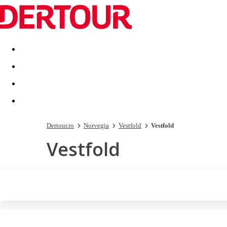
Destinatii
Vacanta perfecta
OFERTE DE NERATAT
Dertour.ro
Norvegia
Vestfold
Vestfold
Vestfold