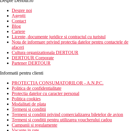
Despre Dertour.ro
Inscrie-te la
Despre noi
Agentii
newsletter!
Contact
Blog
Cariere
Licente, documente juridice si contractul cu turistul
Nota de informare privind protectia datelor pentru contactele de
afaceri
Cultura organizationala DERTOUR
DERTOUR Corporate
Partener DERTOUR
Informatii pentru clienti
PROTECTIA CONSUMATORILOR - A.N.P.C.
Politica de confidentialitate
Protectia datelor cu caracter personal
Politica cookies
Modalitati de plata
Termeni si conditii
Termeni si conditii privind comercializarea biletelor de avion
Termeni si conditii pentru utilizarea voucherului cadou
Campanii si regulamente
Vacante in rate