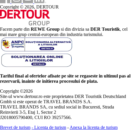
Copyright © 2026, DERTOUR
Facem parte din
REWE Group
si din divizia sa
DER Touristik
, cel
mai mare grup central-european din industria turismului.
Tariful final al ofertelor afisate pe site se regaseste in ultimul pas al
rezervarii, inainte de initierea procesului de plata.
Copyright ©
2026
Site-ul www.dertour.ro este proprietatea DER Touristik Deutschland
Gmbh si este operat de TRAVEL BRANDS S.A.
TRAVEL BRANDS SA, cu sediul social in Bucuresti, Strada
Reinvierii 3-5, Etaj 1, Sector 2
J2018005790400, CUI RO 39257566.
Brevet de turism
-
Licenta de turism
-
Anexa la licenta de turism