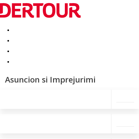
Destinatii
Vacanta perfecta
OFERTE DE NERATAT
Asuncion si Imprejurimi