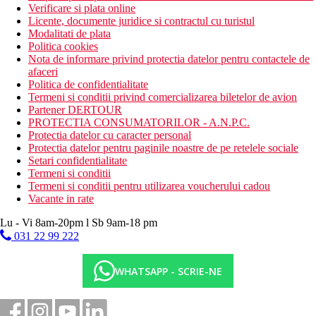
Verificare si plata online
Licente, documente juridice si contractul cu turistul
Modalitati de plata
Politica cookies
Nota de informare privind protectia datelor pentru contactele de
afaceri
Politica de confidentialitate
Termeni si conditii privind comercializarea biletelor de avion
Partener DERTOUR
PROTECTIA CONSUMATORILOR - A.N.P.C.
Protectia datelor cu caracter personal
Protectia datelor pentru paginile noastre de pe retelele sociale
Setari confidentialitate
Termeni si conditii
Termeni si conditii pentru utilizarea voucherului cadou
Vacante in rate
Lu - Vi 8am-20pm l Sb 9am-18 pm
031 22 99 222
WHATSAPP - SCRIE-NE