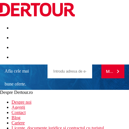
Destinatii
Vacanta perfecta
OFERTE DE NERATAT
Afla cele mai
MA ABONE
bune oferte.
Despre Dertour.ro
Inscrie-te la
Despre noi
Agentii
newsletter!
Contact
Blog
Cariere
Licente, documente juridice si contractul cu turistul