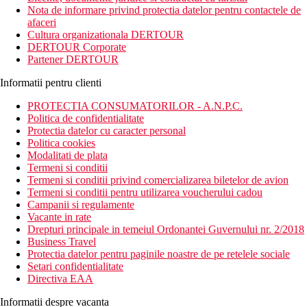
Nota de informare privind protectia datelor pentru contactele de
afaceri
Cultura organizationala DERTOUR
DERTOUR Corporate
Partener DERTOUR
Informatii pentru clienti
PROTECTIA CONSUMATORILOR - A.N.P.C.
Politica de confidentialitate
Protectia datelor cu caracter personal
Politica cookies
Modalitati de plata
Termeni si conditii
Termeni si conditii privind comercializarea biletelor de avion
Termeni si conditii pentru utilizarea voucherului cadou
Campanii si regulamente
Vacante in rate
Drepturi principale in temeiul Ordonantei Guvernului nr. 2/2018
Business Travel
Protectia datelor pentru paginile noastre de pe retelele sociale
Setari confidentialitate
Directiva EAA
Informatii despre vacanta