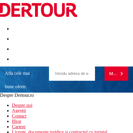
Destinatii
Vacanta perfecta
OFERTE DE NERATAT
Afla cele mai
MA ABONE
bune oferte.
Despre Dertour.ro
Inscrie-te la
Despre noi
Agentii
newsletter!
Contact
Blog
Cariere
Licente, documente juridice si contractul cu turistul