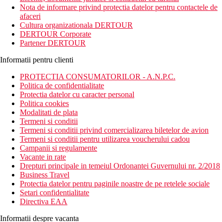
Nota de informare privind protectia datelor pentru contactele de
afaceri
Cultura organizationala DERTOUR
DERTOUR Corporate
Partener DERTOUR
Informatii pentru clienti
PROTECTIA CONSUMATORILOR - A.N.P.C.
Politica de confidentialitate
Protectia datelor cu caracter personal
Politica cookies
Modalitati de plata
Termeni si conditii
Termeni si conditii privind comercializarea biletelor de avion
Termeni si conditii pentru utilizarea voucherului cadou
Campanii si regulamente
Vacante in rate
Drepturi principale in temeiul Ordonantei Guvernului nr. 2/2018
Business Travel
Protectia datelor pentru paginile noastre de pe retelele sociale
Setari confidentialitate
Directiva EAA
Informatii despre vacanta