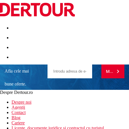
Destinatii
Vacanta perfecta
OFERTE DE NERATAT
Afla cele mai
MA ABONE
bune oferte.
Despre Dertour.ro
Inscrie-te la
Despre noi
Agentii
newsletter!
Contact
Blog
Cariere
Licente, documente juridice si contractul cu turistul