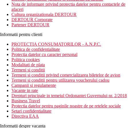
Nota de informare privind protectia datelor pentru contactele de
afaceri
Cultura organizationala DERTOUR
DERTOUR Corporate
Partener DERTOUR
Informatii pentru clienti
PROTECTIA CONSUMATORILOR - A.N.P.C.
Politica de confidentialitate
Protectia datelor cu caracter personal
Politica cookies
Modalitati de plata
Termeni si conditii
Termeni si conditii privind comercializarea biletelor de avion
Termeni si conditii pentru utilizarea voucherului cadou
Campanii si regulamente
Vacante in rate
Drepturi principale in temeiul Ordonantei Guvernului nr. 2/2018
Business Travel
Protectia datelor pentru paginile noastre de pe retelele sociale
Setari confidentialitate
Directiva EAA
Informatii despre vacanta