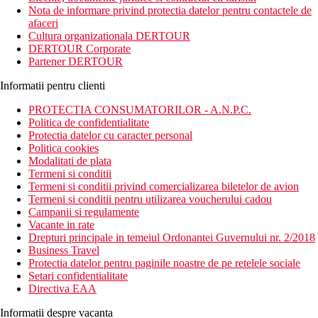
4*, Wi-Fi gratuit, aer conditionat si TV. De asemenea, hotelul
Nota de informare privind protectia datelor pentru contactele de
ofera un bar, un restaurant si parcare privata pazita.
afaceri
Cultura organizationala DERTOUR
Distanta
DERTOUR Corporate
gara: aproximativ 3 km
Partener DERTOUR
Aeroportul International Avram Iancu Cluj: la aproximativ
104 km
Informatii pentru clienti
Pasul Tihuta: la aproximativ 51 km
Restaurante, baruri si magazine: in apropiere
PROTECTIA CONSUMATORILOR - A.N.P.C.
Politica de confidentialitate
Descrierea camerei
Protectia datelor cu caracter personal
Camerele beneficiaza de:
Politica cookies
Birou
Modalitati de plata
Seif
Termeni si conditii
Masa
Termeni si conditii privind comercializarea biletelor de avion
Etaje superioare accesibile cu liftul
Termeni si conditii pentru utilizarea voucherului cadou
TV cu ecran plat
Campanii si regulamente
Serviciu de trezire
Vacante in rate
Prosoape
Drepturi principale in temeiul Ordonantei Guvernului nr. 2/2018
Facilitati de calcat
Business Travel
Priza langa pat
Protectia datelor pentru paginile noastre de pe retelele sociale
TV
Setari confidentialitate
Minibar
Directiva EAA
Aer conditionat individual
Incalzire
Informatii despre vacanta