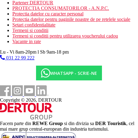
Hotelul ofera un restaurant cu specific local, dar si international,
Partener DERTOUR
insotit de o gama larga de vinuri.
PROTECTIA CONSUMATORILOR - A.N.P.C.
Protectia datelor cu caracter personal
Categoria oficiala
Protectia datelor pentru paginile noastre de pe retelele sociale
4 stele
Setari confidentialitate
Termeni si conditii
Distanţe
Termeni si conditii pentru utilizarea voucherului cadou
Vacante in rate
2,1 km
Lu - Vi 8am-20pm l Sb 9am-18 pm
Centru turistic
031 22 99 222
104 km
Distanta de cel mai apropiat aeroport
WHATSAPP - SCRIE-NE
200 m
Restaurant
Galerie foto
Copyright © 2026, DERTOUR
Facem parte din
REWE Group
si din divizia sa
DER Touristik
, cel
mai mare grup central-european din industria turismului.