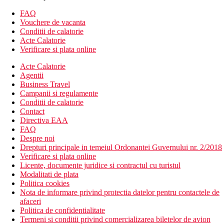
Telefon
FAQ
Dulap
Vouchere de vacanta
Izolare fonica
Conditii de calatorie
Plasa de tantari
Acte Calatorie
Aer conditionat
Verificare si plata online
Suport de haine
Acte Calatorie
Descrierea hotelului
Agentii
Hotelul ofera:
Business Travel
Receptie 24/24
Campanii si regulamente
Camera de bagaje
Conditii de calatorie
Menaj zilnic
Contact
Serviciu de curatatorie
Directiva EAA
Parcare
FAQ
Wi-Fi gratuit
Despre noi
Terasa
Drepturi principale in temeiul Ordonantei Guvernului nr. 2/2018
Room service
Verificare si plata online
Restaurant
Licente, documente juridice si contractul cu turistul
Bar
Modalitati de plata
Facilitati pentru persoane cu mobilitate reduse
Politica cookies
Lounge
Nota de informare privind protectia datelor pentru contactele de
AC
afaceri
Incalzire
Politica de confidentialitate
Restaurant
Termeni si conditii privind comercializarea biletelor de avion