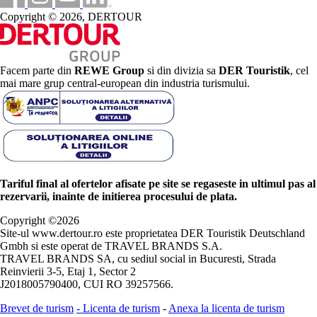
Copyright © 2026, DERTOUR
Facem parte din
REWE Group
si din divizia sa
DER Touristik
, cel
mai mare grup central-european din industria turismului.
Tariful final al ofertelor afisate pe site se regaseste in ultimul pas al
rezervarii, inainte de initierea procesului de plata.
Copyright ©
2026
Site-ul www.dertour.ro este proprietatea DER Touristik Deutschland
Gmbh si este operat de TRAVEL BRANDS S.A.
TRAVEL BRANDS SA, cu sediul social in Bucuresti, Strada
Reinvierii 3-5, Etaj 1, Sector 2
J2018005790400, CUI RO 39257566.
Brevet de turism
-
Licenta de turism
-
Anexa la licenta de turism