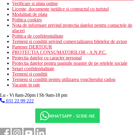
Verificare si plata online
Licente, documente juridice si contractul cu turistul
Modalitati de plata
Politica cookies
Nota de informare privind protectia datelor pentru contactele de
afaceri
Politica de confidentialitate
Termeni si conditii privind comercializarea biletelor de avion
Partener DERTOUR
PROTECTIA CONSUMATORILOR - A.N.P.C.
Protectia datelor cu caracter personal
Protectia datelor pentru paginile noastre de pe retelele sociale
Setari confidentialitate
Termeni si conditii
Termeni si conditii pentru utilizarea voucherului cadou
Vacante in rate
Lu - Vi 8am-20pm l Sb 9am-18 pm
031 22 99 222
WHATSAPP - SCRIE-NE