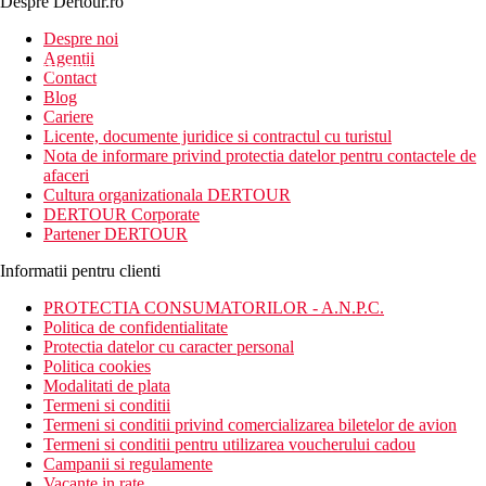
Despre Dertour.ro
Inscrie-te la
Despre noi
Agentii
newsletter!
Contact
Blog
Cariere
Licente, documente juridice si contractul cu turistul
Nota de informare privind protectia datelor pentru contactele de
afaceri
Cultura organizationala DERTOUR
DERTOUR Corporate
Partener DERTOUR
Informatii pentru clienti
PROTECTIA CONSUMATORILOR - A.N.P.C.
Politica de confidentialitate
Protectia datelor cu caracter personal
Politica cookies
Modalitati de plata
Termeni si conditii
Termeni si conditii privind comercializarea biletelor de avion
Termeni si conditii pentru utilizarea voucherului cadou
Campanii si regulamente
Vacante in rate